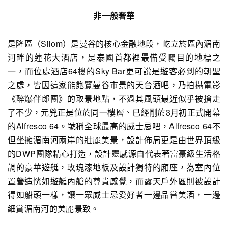
非一般奢華
是隆區（Silom）是曼谷的核心金融地段，屹立於區內湄南
河畔的蓮花大酒店，是泰國首都裡最備受矚目的地標之
一，而位處酒店64樓的Sky Bar更可說是遊客必到的朝聖
之處，皆因這家能飽覽曼谷市景的天台酒吧，乃拍攝電影
《醉爆伴郎團》的取景地點，不過其風頭最近似乎被搶走
了不少，元兇正是位於同一樓層、已經剛於3月初正式開幕
的Alfresco 64。號稱全球最高的威士忌吧，Alfresco 64不
但坐擁湄南河兩岸的壯麗美景，設計佈局更是由世界頂級
的DWP團隊精心打造，設計靈感源自代表著富豪級生活格
調的豪華遊艇，玫瑰漆地板及設計獨特的廂座，為室內位
置營造恍如遊艇內艙的尊貴感覺，而露天戶外區則被設計
得如船頭一樣，讓一眾威士忌愛好者一邊品嘗美酒，一邊
細賞湄南河的美麗景致。