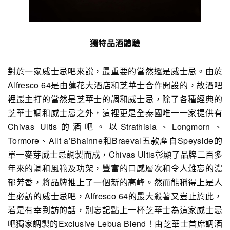
獨特品酒體驗
對於一家威士忌吧來說，最重要的當然還是威士忌。由於
Alfresco 64是由蓮花大酒店和芝華士合作開設的，故酒吧
裡最主打的當然是芝華士的調和威士忌，除了各種經典的
芝華士調和威士忌之外，這裡更是全泰國唯一一家提供有
Chivas Ultis的酒吧。以Strathisla、Longmorn、
Tormore、Allt a’Bhainne和Braeval五款產自Speyside的
單一麥芽威士忌調製而成，Chivas Ultis彰顯了品牌二百多
年來的調和風範及功架，豐富的口感層次和令人難忘的濃
郁芳香，將品牌推上了一個新的高峰。然而能稱得上是人
生必訪的威士忌吧，Alfresco 64的最大殺著又豈止於此，
若是有幸到訪的話，別忘記點上一杯芝華士為這家威士忌
吧獨家調製的Exclusive Lebua Blend！由芝華士首席調酒