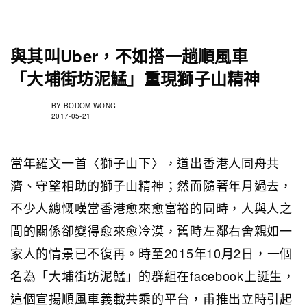
與其叫Uber，不如搭一趟順風車
「大埔街坊泥鯭」重現獅子山精神
BY
BODOM WONG
2017-05-21
當年羅文一首〈獅子山下〉，道出香港人同舟共
濟、守望相助的獅子山精神；然而隨著年月過去，
不少人總慨嘆當香港愈來愈富裕的同時，人與人之
間的關係卻變得愈來愈冷漠，舊時左鄰右舍親如一
家人的情景已不復再。時至2015年10月2日，一個
名為「大埔街坊泥鯭」的群組在facebook上誕生，
這個宣揚順風車義載共乘的平台，甫推出立時引起