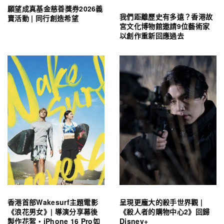
願望成真基金慈善獎券2026義
我們距離歷史有多遠？香港故
賣活動 | 同行創造希望
宮文化博物館邀請9位藝術家
以創作重新回應過去
香港首部Wakesurf主題電影
呈現更龐大的殺手世界觀 |
《浪花男女》| 導演分享幕後
《殺人者的購物中心2》回歸
製作花絮・iPhone 16 Pro如
Disney+