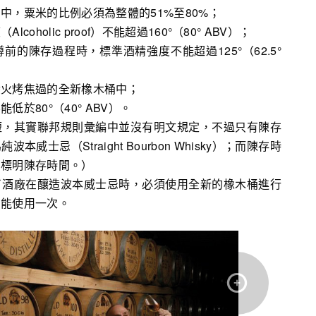
中，粟米的比例必須為整體的51%至80%；
oholic proof）不能超過160°（80° ABV）；
的陳存過程時，標準酒精強度不能超過125°（62.5°
碳火烤焦過的全新橡木桶中；
於80°（40° ABV）。
短，其實聯邦規則彙編中並沒有明文規定，不過只有陳存
威士忌（Straight Bourbon Whisky）；而陳存時
身標明陳存時間。）
了酒廠在釀造波本威士忌時，必須使用全新的橡木桶進行
只能使用一次。