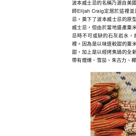
波本威士忌的名稱乃源自美國
師Elijah Craig定
忌，奠下了波本威士忌的原
威士忌，但由於當地盛產粟
忌時不可或缺的石灰岩水，
裡。因為是以味道較甜的粟
甜，加上是以經烤焦過的全
帶有煙燻、雪茄、朱古力、