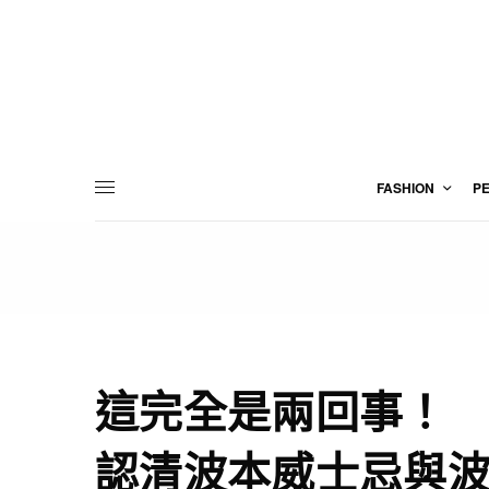
FASHION
P
這完全是兩回事！
認清波本威士忌與