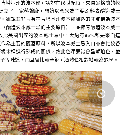
肯塔基州的波本郡，話說在18世紀時，來自蘇格蘭的牧
居於這裡並建立了一家蒸餾廠，開始以粟米為主要原料去釀造威士
型。雖說並非只有在肯塔基州波本郡釀造的才能稱為波本
米（釀造波本威士忌的主要原料），並擁有釀造波本威士
故此美國出產的波本威士忌中，大約有95%都是來自這
米作為主要的釀酒原料，所以波本威士忌入口亦會比較香
新橡木桶進行熟成的關係，故此色澤通常會呈琥珀色，並
椰子等味道，而且會比較辛辣，酒體也相對地較為醇厚。