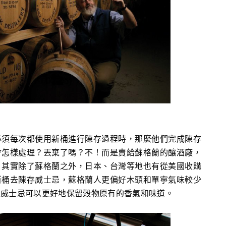
必須每次都使用新桶進行陳存過程時，那麼他們完成陳存
會怎樣處理？丟棄了嗎？不！而是賣給蘇格蘭的釀酒廠，
：其實除了蘇格蘭之外，日本、台灣等地也有從美國收購
新桶去陳存威士忌，蘇格蘭人更偏好木頭和單寧氣味較少
的威士忌可以更好地保留穀物原有的香氣和味道。