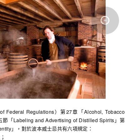
eral Regulations）第27章「Alcohol, Tobacco
「Labeling and Advertising of Distilled Spirits」第
 of identity」，對於波本威士忌共有六項規定：
造；