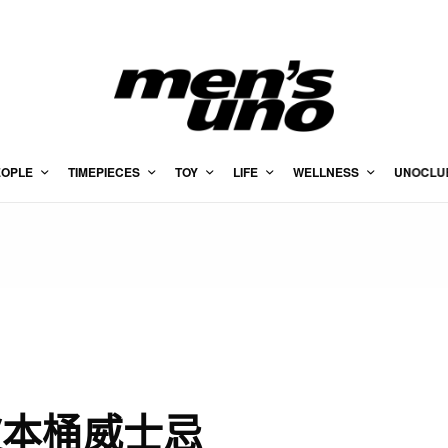
EOPLE
TIMEPIECES
TOY
LIFE
WELLNESS
UNOCLU
波本桶威士忌