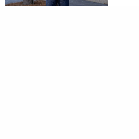
PHOTO / IG@
matthewtperez
星期一總是充滿會議，是一週之中最需要氣場的日
子。這天的牛仔褲穿搭應該以專業感為先，建議選
擇深藍色剪裁俐落的牛仔褲作為基底，再配上一件
白色襯衫與深灰或海軍藍色西裝外套和領帶。這種
造型既保留商務風格的正經，又不會過於嚴肅。腳
上可搭配皮鞋或皮革 Loafers，令整體造型更完