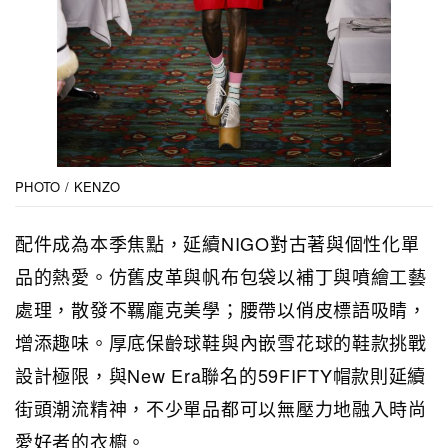
PHOTO / KENZO
配件成為本季焦點，延續NIGO對古著與個性化單
品的熱愛。仿舊皮革與帆布包袋以補丁與噴繪工藝
處理，散發不羈龐克美學；腰帶以俏皮標語吸睛，
增添趣味。厚底保齡球鞋與內嵌雪花球的鞋款挑戰
設計極限，與New Era聯名的59FIFTY帽款則延續
街頭潮流精神，不少單品都可以無壓力地融入時尚
愛好者的衣櫥。