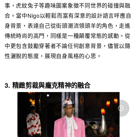
事，虎紋兔子等趣味圖案象徵不同世界的碰撞與融
合。當中Nigo以輕鬆而富有深意的設計語言呼應自
身背景，表達自己從街頭潮流領頭羊的角色，走進
傳統時尚的高門，同樣是一種顛覆常態的感動。從
中更包含鼓勵穿著者不論任何創意背景，儘管以隨
性灑脫的態度，展現自身風格的心思。
3. 精緻剪裁與龐克精神的融合