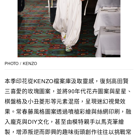
PHOTO / KENZO
本季印花從KENZO檔案庫汲取靈感，復刻高田賢
三喜愛的玫瑰圖案，並將90年代花卉圖案與星星、
棋盤格及小丑菱形等元素混搭，呈現迷幻視覺效
果。常春藤風格圖案透過噴槍彩繪與絲網印刷，融
入龐克與DIY文化，甚至由模特親手以馬克筆繪
製，增添叛逆而即興的趣味街頭創作往往以挑戰常