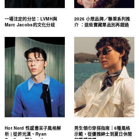
一場注定的分岔：LVMH與
2026 小眾品牌／聯乘系列推
Marc Jacobs的文化分歧
介 ：這些寶藏單品別再錯過
Hot Nerd 性感書呆子風格解
男生領巾穿搭指南｜6種風格
析 | 從許光漢、Ryan
示範，從優雅紳士到夏日休閒