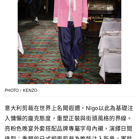
PHOTO / KENZO
意大利剪裁在世界上名聞遐邇，Nigo以此為基礎注
入慵懶的龐克態度，重塑正裝與街頭風格的界線。
亮粉色晚宴外套搭配品牌專屬字母內襯，演繹日間
造型；重塑的日式緞面剪裁為晚裝注入新意。軍裝