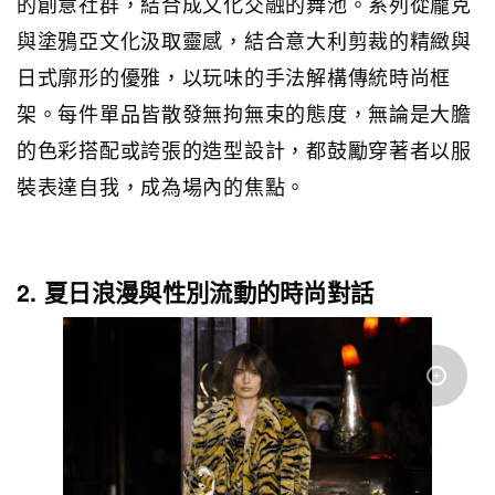
的創意社群，結合成文化交融的舞池。系列從龐克
與塗鴉亞文化汲取靈感，結合意大利剪裁的精緻與
日式廓形的優雅，以玩味的手法解構傳統時尚框
架。每件單品皆散發無拘無束的態度，無論是大膽
的色彩搭配或誇張的造型設計，都鼓勵穿著者以服
裝表達自我，成為場內的焦點。
2. 夏日浪漫與性別流動的時尚對話