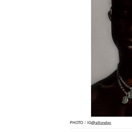
PHOTO / IG
@sljlondon