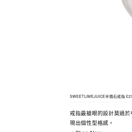
SWEETLIMEJUICE半鋯石戒指 £2
戒指最搶眼的設計莫過於
現出個性型格感。