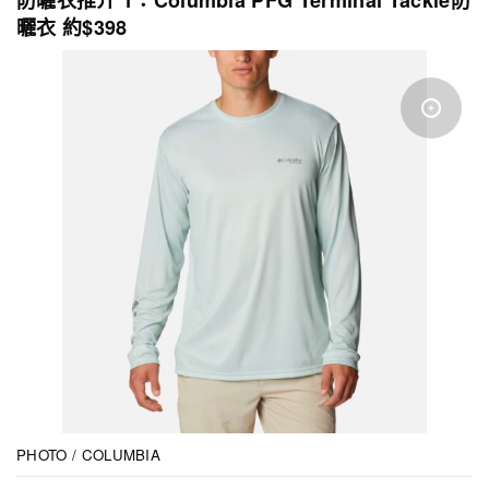
防曬衣推介 1：Columbia PFG Terminal Tackle防
曬衣 約$398
PHOTO / COLUMBIA