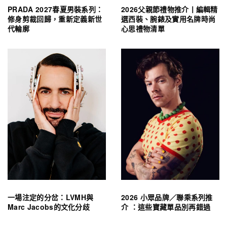
PRADA 2027春夏男裝系列：
2026父親節禮物推介丨編輯精
修身剪裁回歸，重新定義新世
選西裝、腕錶及實用名牌時尚
代輪廓
心思禮物清單
一場注定的分岔：LVMH與
2026 小眾品牌／聯乘系列推
Marc Jacobs的文化分歧
介 ：這些寶藏單品別再錯過