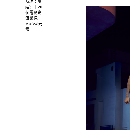
特攻：集
結》｜20
個電影彩
蛋驚見
Marvel元
素