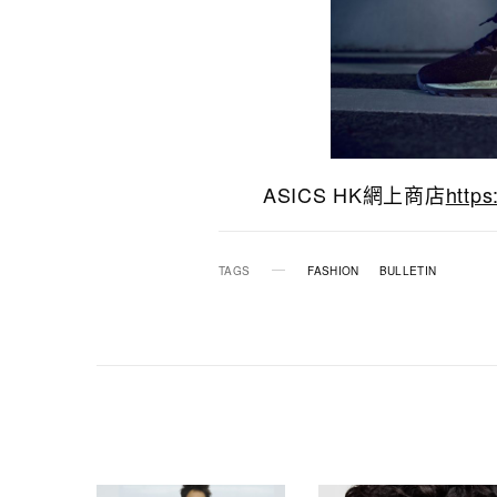
ASICS HK網上商店
https
TAGS
FASHION
BULLETIN