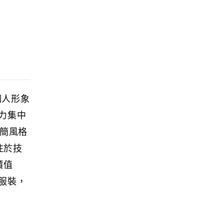
個人形象
力集中
極簡風格
注於技
價值
服裝，