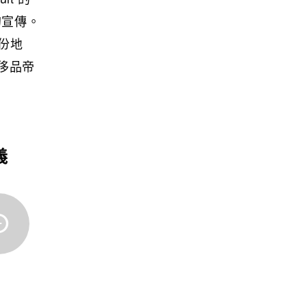
的宣傳。
份地
奢侈品帝
義