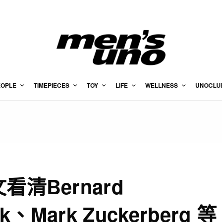
EOPLE
TIMEPIECES
TOY
LIFE
WELLNESS
UNOCLU
清Bernard
sk、Mark Zuckerberg 等