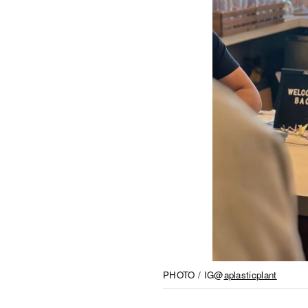
PHOTO / IG@
aplasticplant