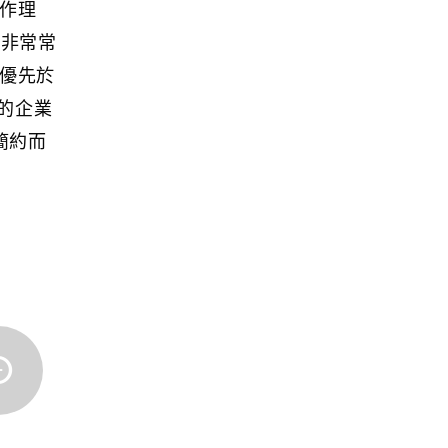
工作理
谷非常常
性優先於
的企業
表簡約而