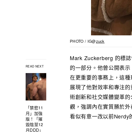
PHOTO / IG@
zuck
Mark Zuckerber
的一部分。他曾公開表示
READ NEXT
在更重要的事務上，這種理念
展現了他對效率和專注的
術創新和社交媒體變革的公
觀，強調內在實質勝於外
「禁慾11
月」加強
看似有意一改以前Nerd
版！「摧
毀陰莖12
月DDD」