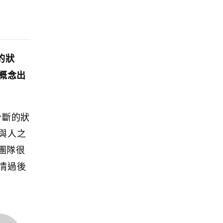
的狀
概念出
分斷的狀
與人之
團隊很
情過後