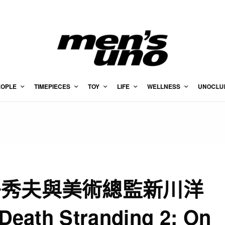
EOPLE
TIMEPIECES
TOY
LIFE
WELLNESS
UNOCLU
島秀夫與美術總監新川洋
th Stranding 2: On