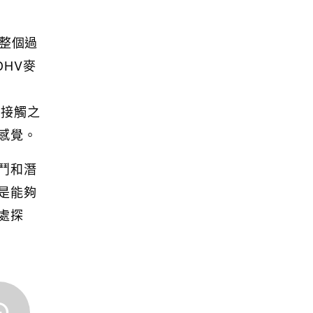
整個過
DHV麥
和接觸之
感覺。
鬥和潛
是能夠
處探