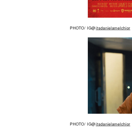
PHOTO/ IG@
itsdanielamelchior
PHOTO/ IG@
itsdanielamelchior