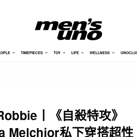
EOPLE
TIMEPIECES
TOY
LIFE
WELLNESS
UNOCLU
 Robbie丨《自殺特攻》
la Melchior私下穿搭超性