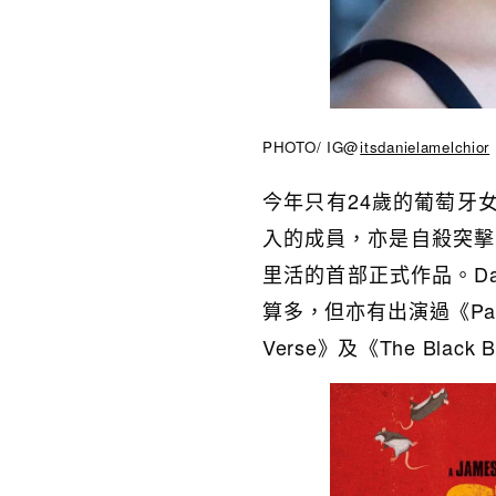
PHOTO/ IG@
itsdanielamelchior
今年只有24歲的
葡萄牙
入的成員，亦是自殺突擊
里活的首部正式作品。
D
算多，但亦有出演過《Parque M
Verse》及《The Blac