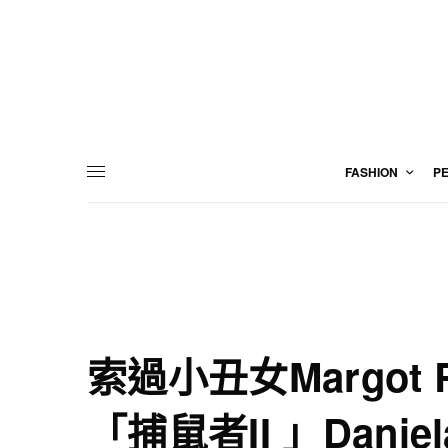
FASHION
P
索過小丑女Margot
「捕鼠者II 」Danie