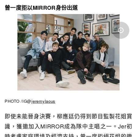
曾一度拒以MIRROR身份出道
PHOTO /IG@
jeremylaous
即使未能晉身決賽，柳應廷仍得到節目監製花姐賞
識，獲邀加入MIRROR成為隊中主唱之一。Jer初
時考慮家庭環境及經濟支持，曾一度拒絕花姐的邀