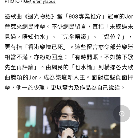
PHOTO /IG@
jeremylaous
憑歌曲《
迴光物語
》獲「903專業推介」冠軍的Jer
曾惹來網民抨擊。
不少網民留言，直指「未聽過未
見過，唔知乜水」、「完全唔識」、「邊位？」，
更有指「香港樂壇已死」。這些留言亦令部分樂迷
相當不滿，亦紛紛回應：「有時間嘅，不如聽下歌
先至再評論」。
由網民的「乜水論」到橫掃各大歌
曲獎項的Jer，成為樂壇新人王。面對這些負面抨
擊，他一於少理，更以
實力及作品為自己說話。