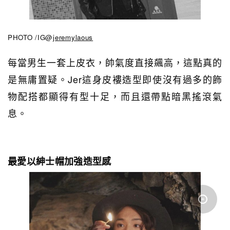
PHOTO /IG@
jeremylaous
每當男生一套上皮衣，帥氣度直接飆高，這點真的
是無庸置疑。Jer這身皮褸造型即使沒有過多的飾
物配搭都顯得有型十足，而且還帶點暗黑搖滾氣
息。
最愛以紳士帽加強造型感