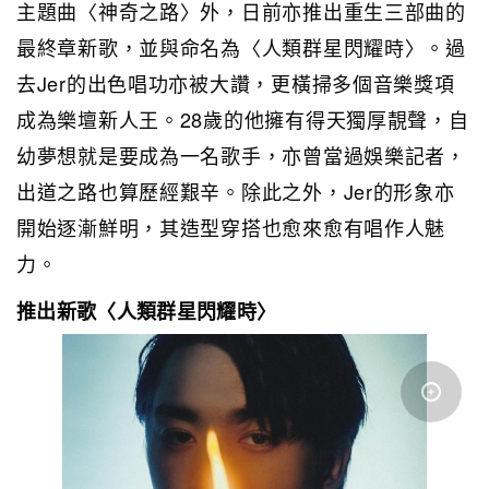
主題曲〈神奇之路〉外，日前亦推出
重生三部曲的
最終章新歌，並與命名為
〈
人類群星閃耀時
〉
。過
去Jer的出色唱功亦被大讚，更橫掃多個音樂獎項
成為樂壇新人王。28歲的他擁有得天獨厚靚聲，自
幼夢想就是要成為一名歌手，亦曾當過娛樂記者，
出道之路也算歷經艱辛。除此之外，Jer的形象亦
開始逐漸鮮明，其造型穿搭也愈來愈有唱作人魅
力。
推出新歌〈人類群星閃耀時〉