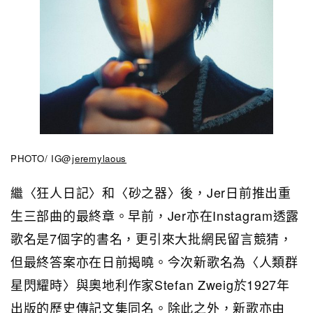
PHOTO/ IG@
jeremylaous
繼
〈
狂人日記
〉
和
〈
砂之器
〉
後，Jer日前推出重
生三部曲的最終章。早前，Jer亦在Instagram透露
歌名是7個字的書名，更引來大批網民留言競猜，
但最終答案亦在日前揭曉。今次新歌名為
〈
人類群
星閃耀時
〉與
奧地利作家Stefan Zweig於1927年
出版的歷史傳記文集同名。除此之外，新歌亦由