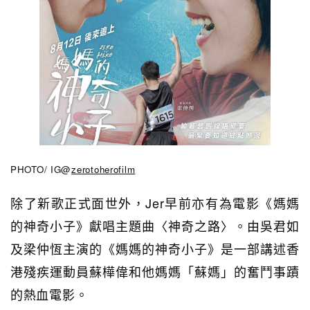
PHOTO/ IG@
zerotoherofilm
除了新歌正式面世外，Jer早前亦有為電影《媽媽
的神奇小子》獻唱主題曲〈神奇之路〉。由吳君如
及梁仲恆主演的
《媽媽的神奇小子》是一部
講述香
港殘疾運動員蘇樺偉和他媽媽「蘇媽」的奮鬥事蹟
的熱血電影
。