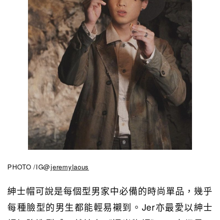
PHOTO /IG@
jeremylaous
紳士帽可說是每個型男家中必備的時尚單品，幾乎
每種臉型的男生都能輕易襯到。Jer亦最愛以
紳士