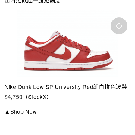
Nike Dunk Low SP University Red紅白拼色波鞋
$4,750（StockX）
▲Shop Now