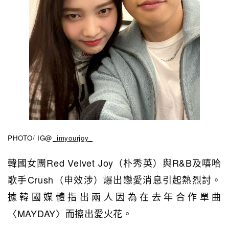
PHOTO/ IG@
_imyourjoy_
韓國女團Red Velvet Joy（朴秀英）與R&B及嘻哈
歌手Crush（申效涉）爆出戀愛消息引起熱烈討。
據韓國媒體指出
兩人因為在去年合作單曲
〈MAYDAY〉而擦出愛火花。