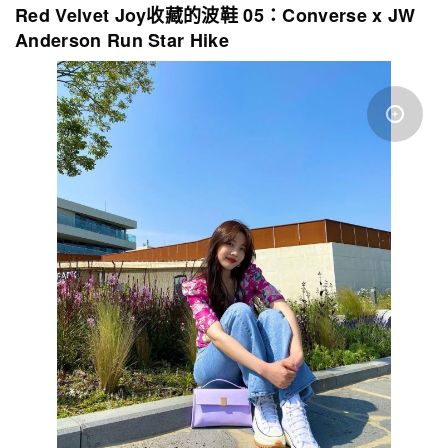
Red Velvet Joy收藏的波鞋 05：Converse x JW
Anderson Run Star Hike