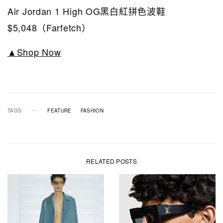
Air Jordan 1 High OG黑白紅拼色波鞋
$5,048（Farfetch）
▲Shop Now
TAGS
FEATURE
FASHION
RELATED POSTS