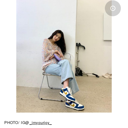
PHOTO/ IG@
_imyourjoy_