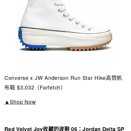
Converse x JW Anderson Run Star Hike高筒帆
布鞋 $3,032（Farfetch）
▲Shop Now
Red Velvet Joy收藏的波鞋 06：Jordan Delta SP