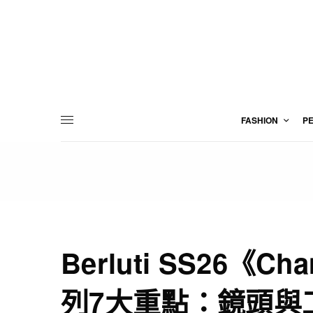
FASHION
P
Berluti SS26《Ch
列7大重點：鏡頭與