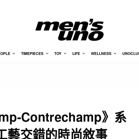
EOPLE
TIMEPIECES
TOY
LIFE
WELLNESS
UNOCLU
amp‑Contrechamp》系
工藝交錯的時尚敘事