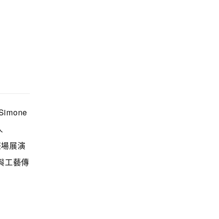
mone
人
讓整場展演
與工藝傳