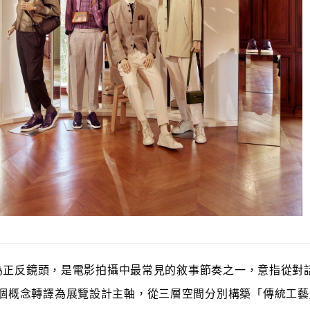
amp直譯為正反鏡頭，是電影拍攝中最常見的敘事節奏之一，意指從
 將這個概念轉譯為展覽設計主軸，從三層空間分別構築「傳統工