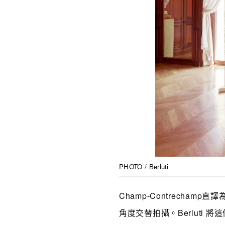
PHOTO / Berluti
Champ‑Contrech
角度交替拍攝。Berluti