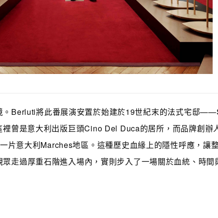
Berluti將此番展演安置於始建於19世紀末的法式宅邸——Si
金會，這裡曾是意大利出版巨頭Cino Del Duca的居所，而品牌創辦
ti亦來自同一片意大利Marches地區。這種歷史血緣上的隱性呼應，
觀眾走過厚重石階進入場內，實則步入了一場關於血統、時間