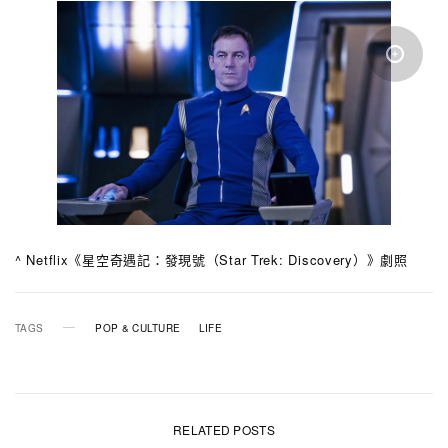
^ Netflix《星空奇遇記：發現號（Star Trek: Discovery）》劇照
TAGS
POP & CULTURE
LIFE
RELATED POSTS