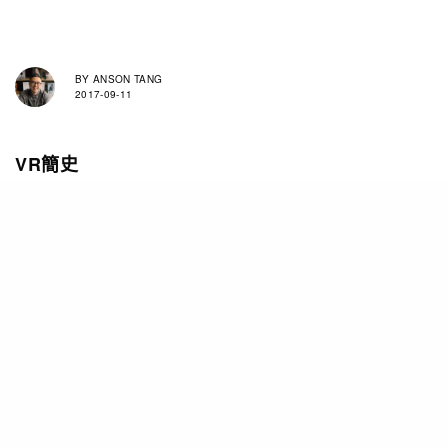
BY
ANSON TANG
2017-09-11
VR簡史
VR，即是Virtual Reality，中文為虛擬實境，是利
用電腦技術模擬出一個立體、高擬真的3D空間，使
用者通常要穿戴特殊顯示裝置（VR眼鏡），透過
眼鏡中顯示出的影像，這會產生好像處身現實中一
般的錯覺 。使用者亦可以藉由控制器或鍵盤在這個
虛擬環境下作出互動。
牛津詞典列舉的最早使用是在1987年的一篇題為