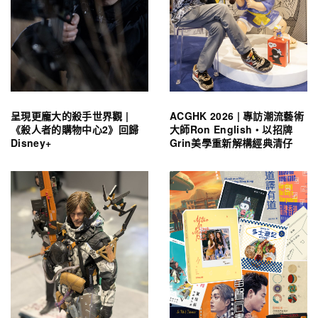
呈現更龐大的殺手世界觀 |
ACGHK 2026 | 專訪潮流藝術
《殺人者的購物中心2》回歸
大師Ron English・以招牌
Disney+
Grin美學重新解構經典清仔