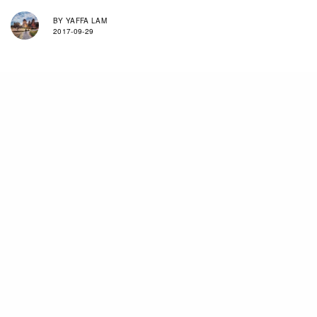
BY
YAFFA LAM
2017-09-29
所以說Absolut Vodka是個大愛的品牌一點也沒誇
張，為了支持平等愛情，其中一個活動就是特意請
來攝影師 Sam Bradley拍攝「Kiss With Pride」，
人們應該擁有自由去選擇自己真愛的信念，以平等
愛情為基礎去建立品牌的進步觀點和持續使命。照
片捕捉了來自這72個國家之中不同人之間的親密關
係，在一瞬間慶祝了他們在家鄉中還沒有被容許的
愛情。同時更推出1100瓶限量版彩虹酒樽，透過
Instagram活動讓香港人有機會贏得特製的彩虹酒
樽。