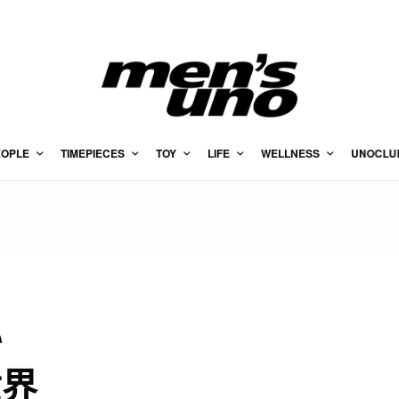
EOPLE
TIMEPIECES
TOY
LIFE
WELLNESS
UNOCLU
秘
世界