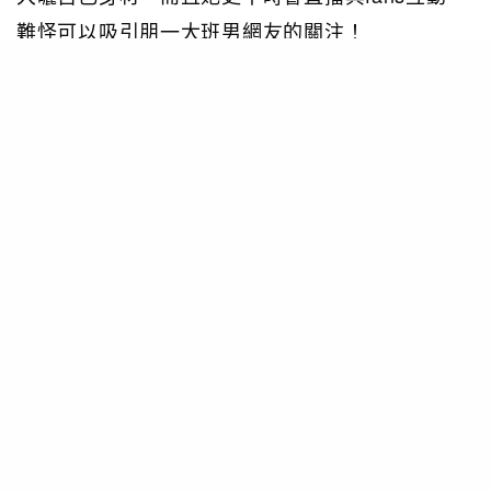
難怪可以吸引朋一大班男網友的關注！
另外，她更養了一隻非常可愛的貓咪，這隻名為
「Scones」的貓咪不時出現在她的照片中搶鏡，
只能說貓奴也被她迷倒了。
TAGS
FOCUS
LIFE
RELATED POSTS