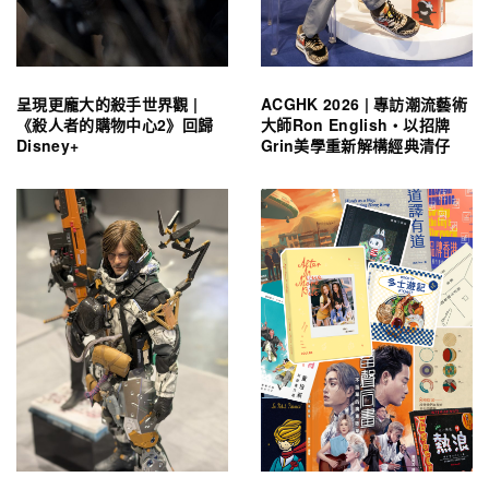
呈現更龐大的殺手世界觀 |
ACGHK 2026 | 專訪潮流藝術
《殺人者的購物中心2》回歸
大師Ron English・以招牌
Disney+
Grin美學重新解構經典清仔