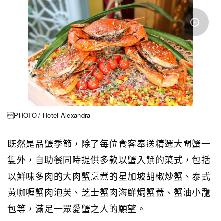
PHOTO / Hotel Alexandra
既然是品蟹季節，除了每位食客奉送精選大閘蟹一
隻外，自助餐同時提供多款以蟹入饌的菜式，包括
以鮮味多肉的大肉蟹烹煮的星加坡胡椒炒蟹、泰式
黃咖喱蟹肉泡芙、芝士蟹肉海鮮焗蟹蓋、蟹油小籠
包等，滿足一眾愛蟹之人的願望。