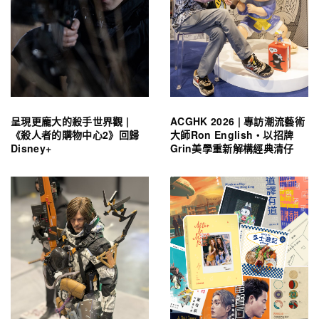
呈現更龐大的殺手世界觀 |
ACGHK 2026 | 專訪潮流藝術
《殺人者的購物中心2》回歸
大師Ron English・以招牌
Disney+
Grin美學重新解構經典清仔