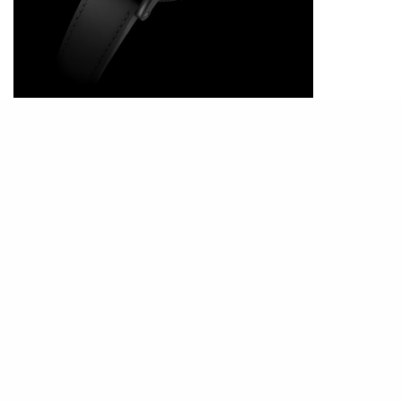
PHOTO / CHRONOSWISS
Chronoswiss近年以宇宙探索主題演繹Space
Timer 腕錶，先後推出Space Timer Moonwalk、
Space Timer Jupiter和Space Timer Solaris 。近
日品牌以黑洞學說作為創作主題，推出Space
Timer Black Hole，通過創意錶盤佈局指示小時、
分鐘、秒、日曆和月相，錶盤參考美國太空總署
（NASA）真實太空圖像製造，配手工璣鏤刻花黑
洞圖案，色澤由外而內變得密集，塑造 光線被龐大