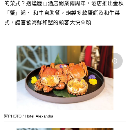
的菜式？適逢歷山酒店開業兩周年，酒店推出金秋
「蟹」逅・ 和牛自助餐，炮製多款蟹饌及和牛菜
式，讓喜歡海鮮和蟹的顧客大快朵頤！
PHOTO / Hotel Alexandra