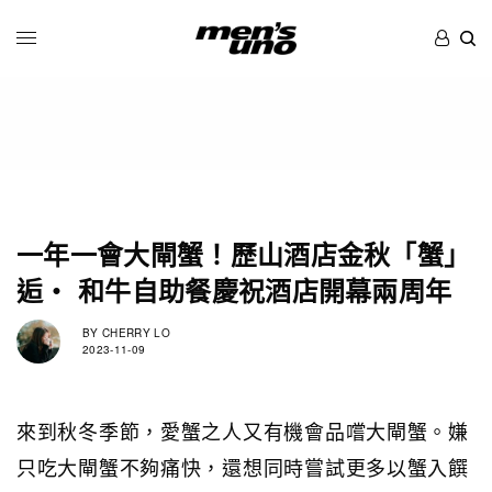
一年一會大閘蟹！歷山酒店金秋「蟹」
逅・ 和牛自助餐慶祝酒店開幕兩周年
BY
CHERRY LO
2023-11-09
來到秋冬季節，愛蟹之人又有機會品嚐大閘蟹。嫌
只吃大閘蟹不夠痛快，還想同時嘗試更多以蟹入饌