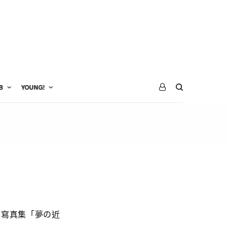
B
YOUNG!
本寫真集「夢の近