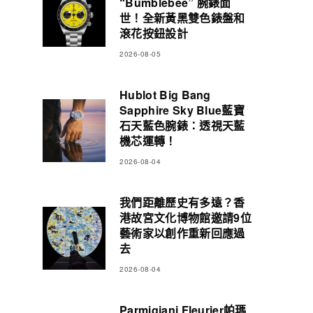
“Bumblebee” 腕錶面
世！全新黃黑雙色錶盤和
滾花按鈕設計
2026-08-05
Hublot Big Bang
Sapphire Sky Blue藍寶
石天藍色腕錶：透視天藍
機芯運轉！
2026-08-04
我們距離歷史有多遠？香
港故宮文化博物館邀請9位
藝術家以創作重新回應過
去
2026-08-04
Parmigiani Fleurier帕瑪