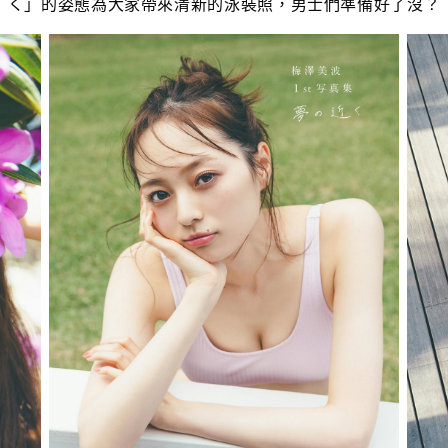
く」的姿態為大家帶來清新的泳裝照，男士們準備好了沒？