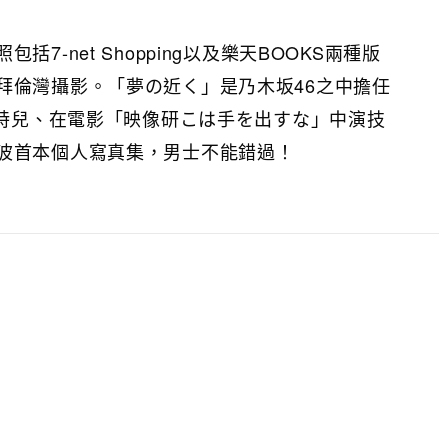
7-net Shopping以及樂天BOOKS兩種版
拜倫灣攝影。「夢の近く」是乃木坂46之中擔任
模特兒、在電影「映像研こは手を出すな」中演技
波首本個人寫真集，男士不能錯過！