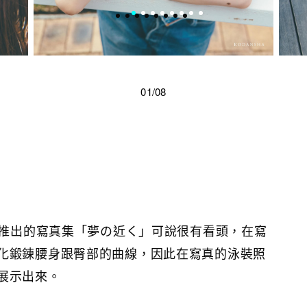
01/08
今次推出的寫真集「夢の近く」可說很有看頭，在寫
化鍛鍊腰身跟臀部的曲線，因此在寫真的泳裝照
展示出來。