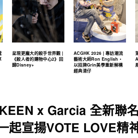
電
呈現更龐大的殺手世界觀 |
ACGHK 2026 | 專訪潮流
享
《殺人者的購物中心2》回
藝術大師Ron English・
歸Disney+
以招牌Grin美學重新解構
經典清仔
KEEN x Garcia 全新聯
一起宣揚VOTE LOVE精