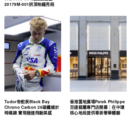
20179M-001拱頂枱鐘亮相
Tudor帝舵表Black Bay
香港置地廣場Patek Philippe
Chrono Carbon 26碳纖維計
百達翡麗專門店開幕：在中環
時碼錶 實現極速飛馳美感
核心地段提供尊崇奢華體驗