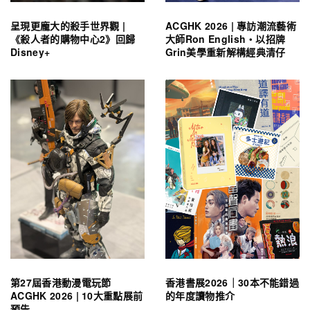
呈現更龐大的殺手世界觀 |
ACGHK 2026 | 專訪潮流藝術
《殺人者的購物中心2》回歸
大師Ron English・以招牌
Disney+
Grin美學重新解構經典清仔
第27屆香港動漫電玩節
香港書展2026｜30本不能錯過
ACGHK 2026 | 10大重點展前
的年度讀物推介
預告