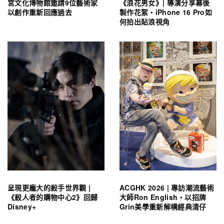
宮文化博物館邀請9位藝術家
《浪花男女》| 導演分享幕後
以創作重新回應過去
製作花絮・iPhone 16 Pro如
何拍出貼浪視角
呈現更龐大的殺手世界觀 |
ACGHK 2026 | 專訪潮流藝術
《殺人者的購物中心2》回歸
大師Ron English・以招牌
Disney+
Grin美學重新解構經典清仔