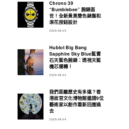
Chrono 39
“Bumblebee” 腕錶面
世！全新黃黑雙色錶盤和
滾花按鈕設計
2026-08-05
Hublot Big Bang
Sapphire Sky Blue藍寶
石天藍色腕錶：透視天藍
機芯運轉！
2026-08-04
我們距離歷史有多遠？香
港故宮文化博物館邀請9位
藝術家以創作重新回應過
去
2026-08-04