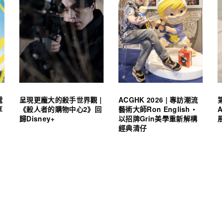
電
呈現更龐大的殺手世界觀 |
ACGHK 2026 | 專訪潮流
享
《殺人者的購物中心2》回
藝術大師Ron English・
歸Disney+
以招牌Grin美學重新解構
經典清仔