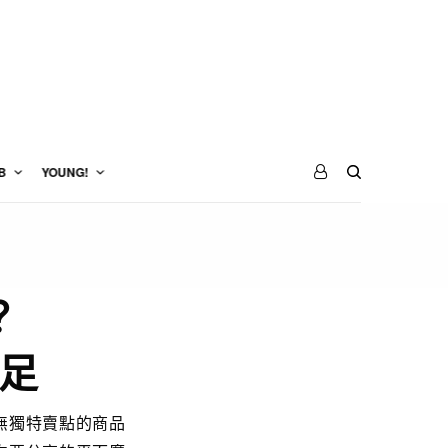
B
YOUNG!
？
足
無獨特賣點的商品