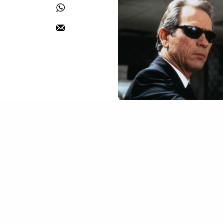
不開心就不開心
第一個壞處顯而易見，只
會在性愛過程中釋放令你