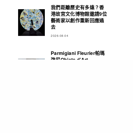
我們距離歷史有多遠？香
港故宮文化博物館邀請9位
藝術家以創作重新回應過
去
2026-08-04
Parmigiani Fleurier帕瑪
強尼Objets d’Art
Carillon Tourbillon三問
報時陀飛輪腕錶 彰顯精湛
製錶造詣
2026-08-03