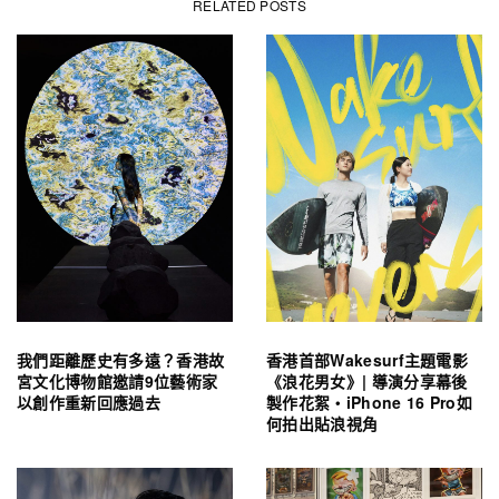
RELATED POSTS
我們距離歷史有多遠？香港故
香港首部Wakesurf主題電影
宮文化博物館邀請9位藝術家
《浪花男女》| 導演分享幕後
以創作重新回應過去
製作花絮・iPhone 16 Pro如
何拍出貼浪視角