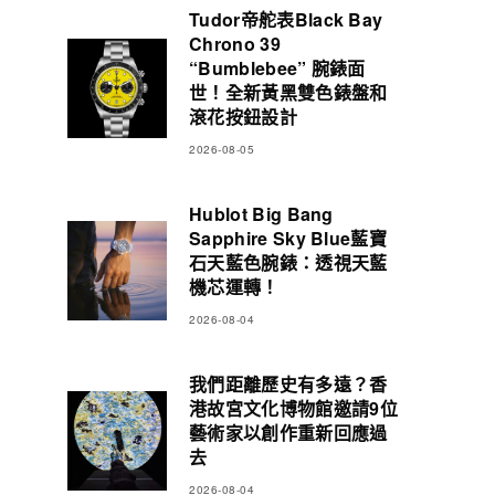
Tudor帝舵表Black Bay
Chrono 39
“Bumblebee” 腕錶面
世！全新黃黑雙色錶盤和
滾花按鈕設計
2026-08-05
Hublot Big Bang
Sapphire Sky Blue藍寶
石天藍色腕錶：透視天藍
機芯運轉！
2026-08-04
我們距離歷史有多遠？香
港故宮文化博物館邀請9位
藝術家以創作重新回應過
去
2026-08-04