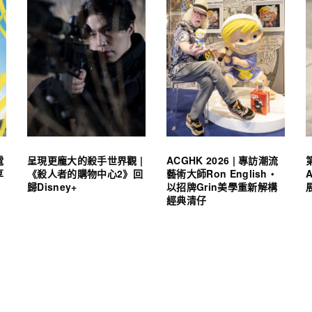
電
呈現更龐大的殺手世界觀 |
ACGHK 2026 | 專訪潮流
享
《殺人者的購物中心2》回
藝術大師Ron English・
歸Disney+
以招牌Grin美學重新解構
經典清仔