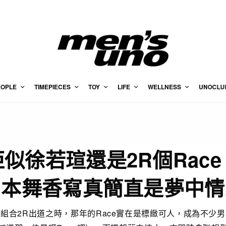
EOPLE
TIMEPIECES
TOY
LIFE
WELLNESS
UNOCLU
佢似徐若瑄還是2R個Race
山本舞香寫真簡直是夢中情
組合2R出道之時，那年的Race實在是標緻可人，成為不少