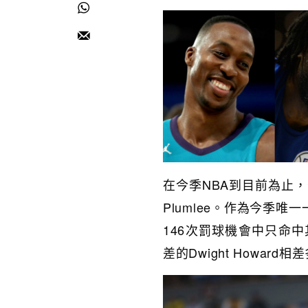
在今季NBA到目前為止，
Plumlee。作為今季唯
146次罰球機會中只命中
差的Dwight Howard相