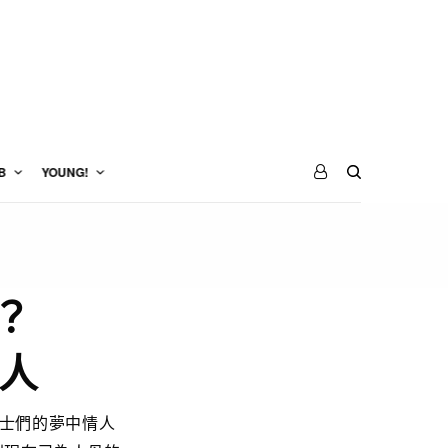
B
YOUNG!
？
人
男士們的夢中情人