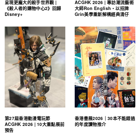
呈現更龐大的殺手世界觀 |
ACGHK 2026 | 專訪潮流藝術
《殺人者的購物中心2》回歸
大師Ron English・以招牌
Disney+
Grin美學重新解構經典清仔
第27屆香港動漫電玩節
香港書展2026｜30本不能錯過
ACGHK 2026 | 10大重點展前
的年度讀物推介
預告