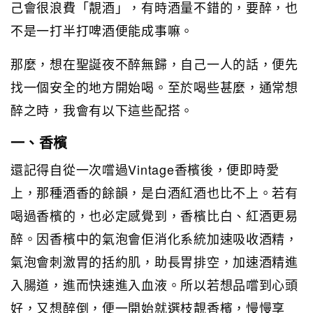
己會很浪費「靚酒」，有時酒量不錯的，要醉，也
不是一打半打啤酒便能成事嘛。
那麼，想在聖誕夜不醉無歸，自己一人的話，便先
找一個安全的地方開始喝。至於喝些甚麼，通常想
醉之時，我會有以下這些配搭。
一、香檳
還記得自從一次嚐過Vintage香檳後，便即時愛
上，那種酒香的餘韻，是白酒紅酒也比不上。若有
喝過香檳的，也必定感覺到，香檳比白、紅酒更易
醉。因香檳中的氣泡會佢消化系統加速吸收酒精，
氣泡會刺激胃的括約肌，助長胃排空，加速酒精進
入腸道，
進而快速進入血液。所以若想品嚐到心頭
好，又想醉倒，便一開始就選枝靚香檳，慢慢享