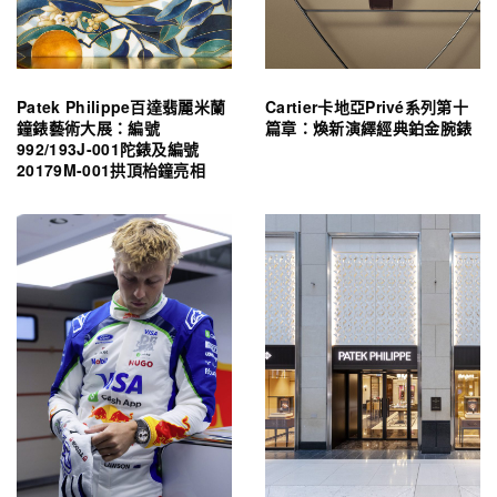
Patek Philippe百達翡麗米蘭
Cartier卡地亞Privé系列第十
鐘錶藝術大展：編號
篇章：煥新演繹經典鉑金腕錶
992/193J-001陀錶及編號
20179M-001拱頂枱鐘亮相