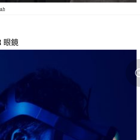
ash
R 眼鏡