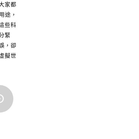
大家都
麼用途，
這些科
分緊
誤，卻
虛擬世