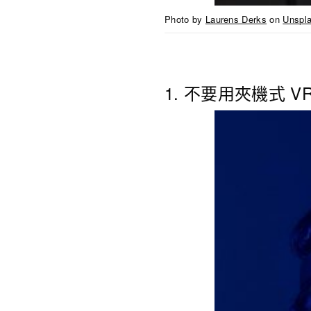
Photo by
Laurens Derks
on
Unspl
1. 不要用夾機式 V