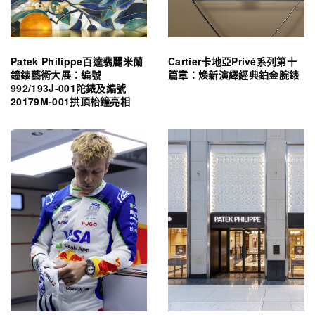
Patek Philippe百達翡麗米蘭
Cartier卡地亞Privé系列第十
鐘錶藝術大展：編號
篇章：煥新演繹經典鉑金腕錶
992/193J-001陀錶及編號
20179M-001拱頂枱鐘亮相