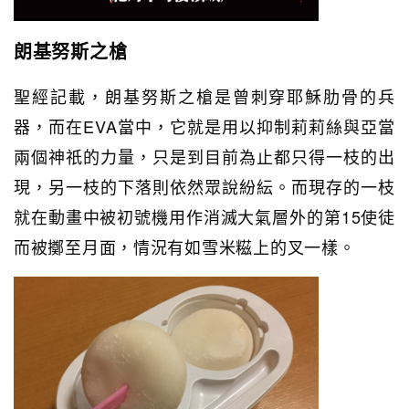
朗基努斯之槍
聖經記載，朗基努斯之槍是曾刺穿耶穌肋骨的兵
器，而在EVA當中，它就是用以抑制莉莉絲與亞當
兩個神祇的力量，只是到目前為止都只得一枝的出
現，另一枝的下落則依然眾說紛紜。而現存的一枝
就在動畫中被初號機用作消滅大氣層外的第15使徒
而被擲至月面，情況有如雪米糍上的叉一樣。