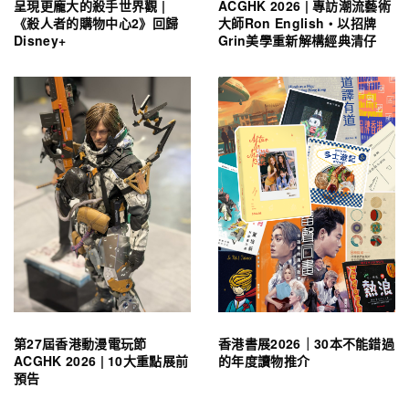
呈現更龐大的殺手世界觀 |
ACGHK 2026 | 專訪潮流藝術
《殺人者的購物中心2》回歸
大師Ron English・以招牌
Disney+
Grin美學重新解構經典清仔
第27屆香港動漫電玩節
香港書展2026｜30本不能錯過
ACGHK 2026 | 10大重點展前
的年度讀物推介
預告