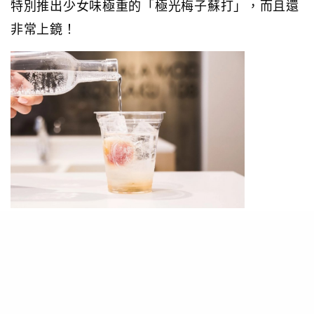
特別推出少女味極重的「極光梅子蘇打」，而且還
非常上鏡！
這杯如此夢幻且繽紛的「極光梅子蘇打」，加入了
天然色素，令蘇打水染成有如極光的美麗危彩，當
然飲品少不了加入他們家特製的梅子和梅子糖漿，
入口酸酸甜甜，同時也嚐到清爽苦澀的餘味。