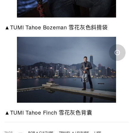
▲TUMI Tahoe Bozeman 雪花灰色斜揹袋
▲TUMI Tahoe Finch 雪花灰色背囊
TAGS
POP & CULTURE
TRAVEL & LEISURE
LIFE