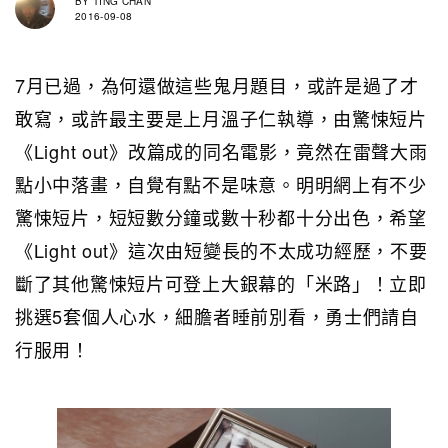
BY
TING CHAN
2016-09-08
7月已過，為何還做這些鬼月題目，或許是過了才
敢寫，或許最主要是上月溫子仁執導，由驚悚短片
《Light out》改篇成的同名電影，竟然在雷聲大雨
點小中落畫，自覺有點不是味意。明明網上有不少
驚悚短片，短短數分鐘或數十秒都十分出色，希望
《Light out》這次由短變長的不太成功經歷，不要
斷了其他驚悚短片可登上大銀幕的「米路」！立即
挑選5套個人心水，細膽者睡前別看，勇士們請自
行服用！