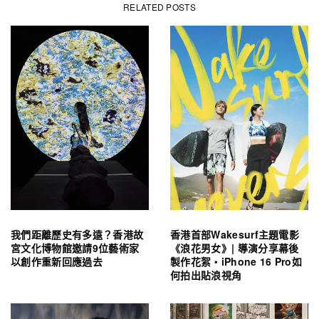
RELATED POSTS
我們距離歷史有多遠？香港故
香港首部Wakesurf主題電影
宮文化博物館邀請9位藝術家
《浪花男女》| 導演分享幕後
以創作重新回應過去
製作花絮・iPhone 16 Pro如
何拍出貼浪視角