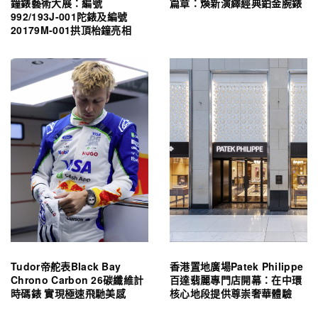
鐘錶藝術大展：編號
篇章：煥新演繹經典鉑金腕錶
992/193J-001陀錶及編號
20179M-001拱頂枱鐘亮相
Tudor帝舵表Black Bay
香港置地廣場Patek Philippe
Chrono Carbon 26碳纖維計
百達翡麗專門店開幕：在中環
時碼錶 實現極速飛馳美感
核心地段提供尊崇奢華體驗