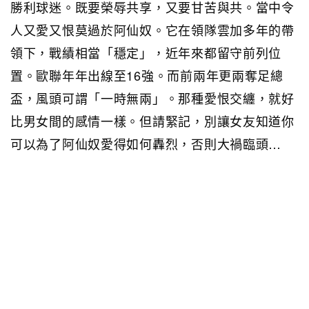
勝利球迷。既要榮辱共享，又要甘苦與共。當中令
人又愛又恨莫過於阿仙奴。它在領隊雲加多年的帶
領下，戰績相當「穩定」，近年來都留守前列位
置。歐聯年年出線至16強。而前兩年更兩奪足總
盃，風頭可謂「一時無兩」。那種愛恨交纏，就好
比男女間的感情一樣。但請緊記，別讓女友知道你
可以為了阿仙奴愛得如何轟烈，否則大禍臨頭…