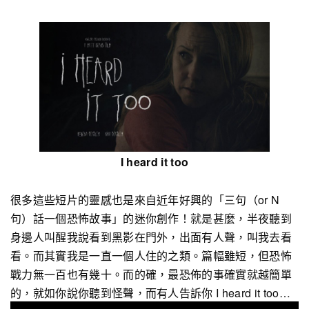
I heard it too
很多這些短片的靈感也是來自近年好興的「三句（or N
句）話一個恐怖故事」的迷你創作！就是甚麼，半夜聽到
身邊人叫醒我說看到黑影在門外，出面有人聲，叫我去看
看。而其實我是一直一個人住的之類。篇幅雖短，但恐怖
戰力無一百也有幾十。而的確，最恐佈的事確實就越簡單
的，就如你說你聽到怪聲，而有人告訴你 I heard it too…