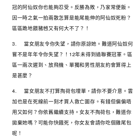
冠的阿仙奴你也能夠忍受。反勝為敗
，
乃家常便飯。
因一時之氣一拍兩散怎算是能尾能伸的阿仙奴死粉
？
區區跪地餵豬乸又有何大不了？！
3. 當女朋友令你失望，請你原諒她。難道阿仙奴何
嘗不是年年令你失望？！12年未得到過聯賽冠軍。區
區一兩次遲到、放飛機、單獨和男性朋友約會算得上
是甚麼？
4. 當女朋友不打算掏荷包埋單，請你不要介意。雲
加也是在死線前一刻才買人救亡圖存。有錢但偏偏唔
用又如何？你依舊繼續支持。女友不
掏
荷包，難道你
拋棄她嗎？可能你快餓死
，
你女友會請你吃個雞尾包
呢！