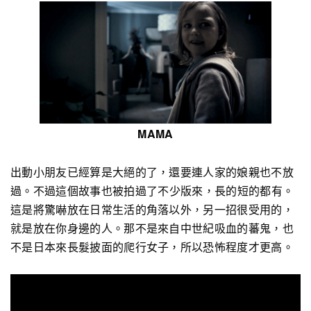
MAMA
出動小朋友已經算是大絕的了，還要連人家的娘親也不放
過。
不過
這
個
故
事
也
被
拍
過
了
不
少
版
來
，
長
的
短
的
都
有
。
這是將驚嚇放在日常生活的角落以外，另一招很受用的，
就是放在你身邊的人。那不是來自中世紀吸血的蕃鬼，也
不是日本來長髮披面的爬行女子，所以恐怖程度才更高。