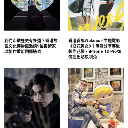
我們距離歷史有多遠？香港故
香港首部Wakesurf主題電影
宮文化博物館邀請9位藝術家
《浪花男女》| 導演分享幕後
以創作重新回應過去
製作花絮・iPhone 16 Pro如
何拍出貼浪視角