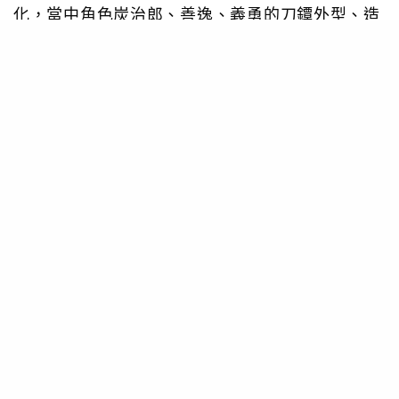
化，當中角色炭治郎、善逸、義勇的刀鐔外型、造
工都非常細緻。
PHOTO / movic.jp
現時三款鐔已經接受預訂，由即日起至2月26日，
每款售價3850日圓（含稅），有興趣入手的朋友可