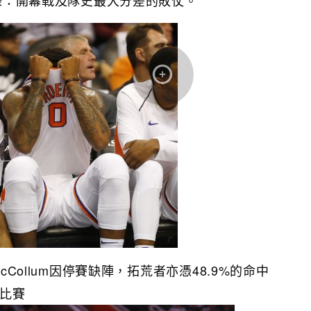
個紀錄：開幕戰及隊史最大分差的敗仗。
McCollum因停賽缺陣，拓荒者亦憑48.9%的命中
得比賽