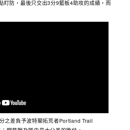
點盯防，最後只交出3分9籃板4助攻的成績，而
差負予波特蘭拓荒者Portland Trail