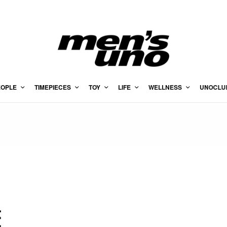
EOPLE
TIMEPIECES
TOY
LIFE
WELLNESS
UNOCLU
籤