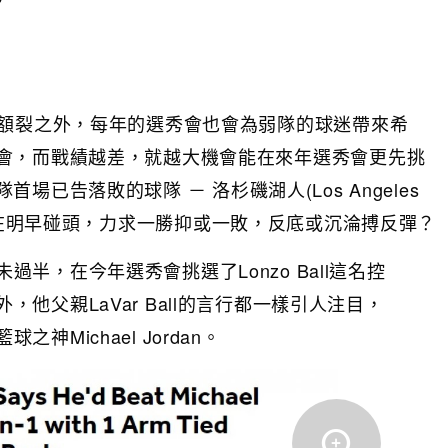
崩額裂之外，每年的選秀會也會為弱隊的球迷帶來希
會，而戰績越差，就越大機會能在來年選秀會更先挑
已告落敗的球隊 － 洛杉磯湖人(Los Angeles
ns)將會在明早碰頭，力求一勝抑或一敗，反底或沉淪搏反彈？
半，在今年選秀會挑選了Lonzo Ball這名控
他父親LaVar Ball的言行都一樣引人注目，
神Michael Jordan。