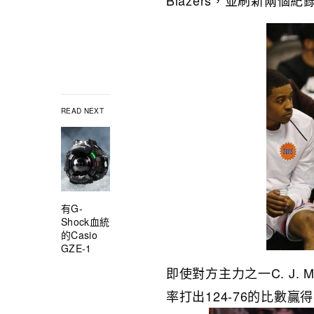
Blazers，並刷新兩
READ NEXT
有G-
Shock血統
的Casio
GZE-1
即使對方主力之一C. J. 
率打出124-76的比數贏