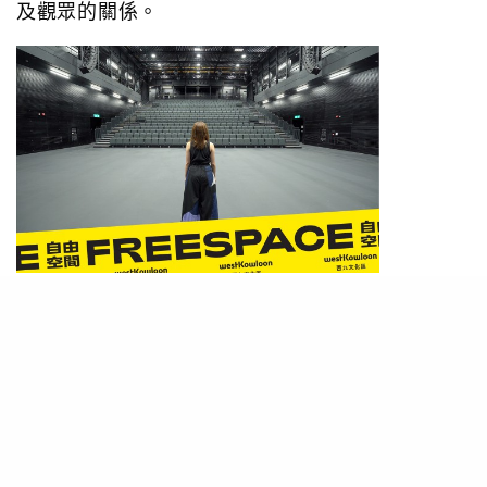
及觀眾的關係。
30位演員，包括彭秀慧、梁祖堯、余安安等，不經
綵排，獨自走入空無一人的劇場——西九文化區自
由空間黑盒劇場「大盒」。站在舞台上面對空空如
也的觀眾席，訴說當下最真實的感受，重新審視個
人與觀眾的關係、劇場作為場地及藝術形式的深層