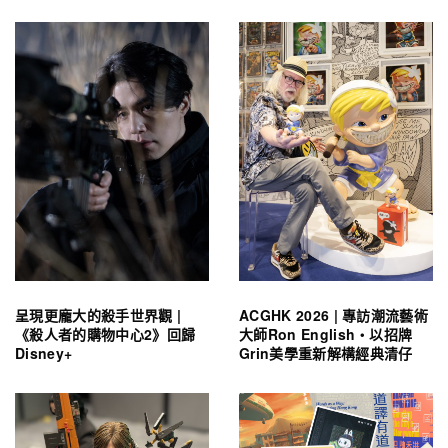
呈現更龐大的殺手世界觀 |
ACGHK 2026 | 專訪潮流藝術
《殺人者的購物中心2》回歸
大師Ron English・以招牌
Disney+
Grin美學重新解構經典清仔