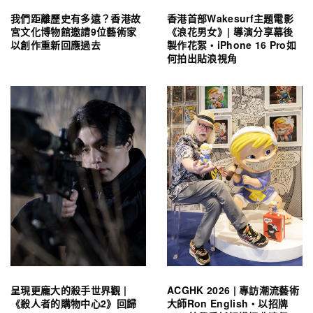
我們距離歷史有多遠？香港故
香港首部Wakesurf主題電影
宮文化博物館邀請9位藝術家
《浪花男女》| 導演分享幕後
以創作重新回應過去
製作花絮・iPhone 16 Pro如
何拍出貼浪視角
呈現更龐大的殺手世界觀 |
ACGHK 2026 | 專訪潮流藝術
《殺人者的購物中心2》回歸
大師Ron English・以招牌