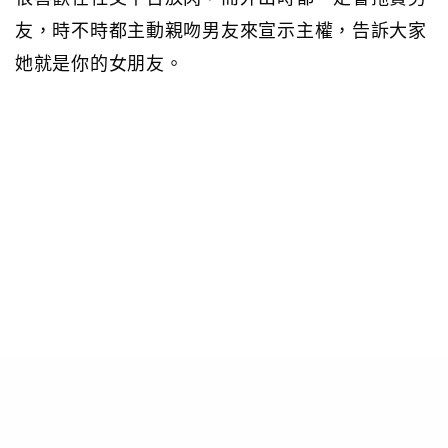
友，時不時都主動親吻男友來宣示主權，告訴大家
她就是你的女朋友。
02非常獨立、懂照顧男友
身為霸氣型女友，她們不但不需要時刻的呵護，而