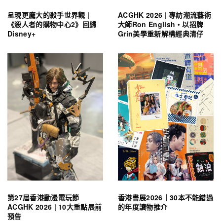
呈現更龐大的殺手世界觀 |
ACGHK 2026 | 專訪潮流藝術
《殺人者的購物中心2》回歸
大師Ron English・以招牌
Disney+
Grin美學重新解構經典清仔
第27屆香港動漫電玩節
香港書展2026｜30本不能錯過
ACGHK 2026 | 10大重點展前
的年度讀物推介
預告