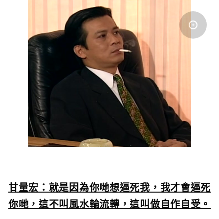
甘量宏：就是因為你哋想逼死我，我才會逼死
你哋，這不叫風水輪流轉，這叫做自作自受。