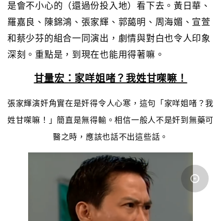
是會不小心的（還過份投入地）看下去。黃日華、
羅嘉良、陳錦鴻、張家輝、郭藹明、周海媚、宣萱
和蔡少芬的組合一同演出，劇情與對白也令人印象
深刻。重點是，到現在也能用得著嘛。
甘量宏：家咩姐啫？我姓甘㗎嘛！
張家輝演奸角實在是奸得令人心寒，這句「家咩姐啫？我
姓甘㗎嘛！」簡直是無得輸。相信一般人不是奸到無藥可
醫之時，應該也話不出這些話。