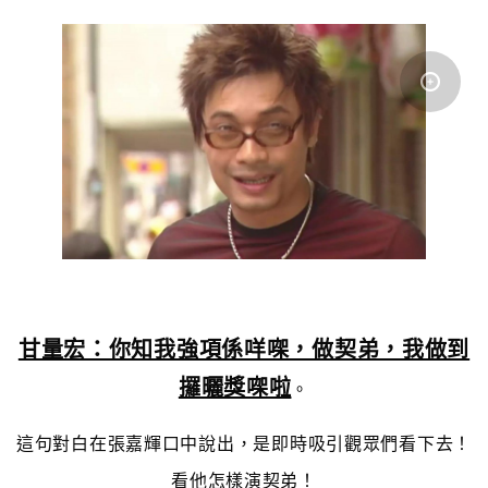
甘量宏：你知我強項係咩㗎，做契弟，我做到
攞曬獎㗎啦
。
這句對白在張嘉輝口中說出，是即時吸引觀眾們看下去！
看他怎樣演契弟！