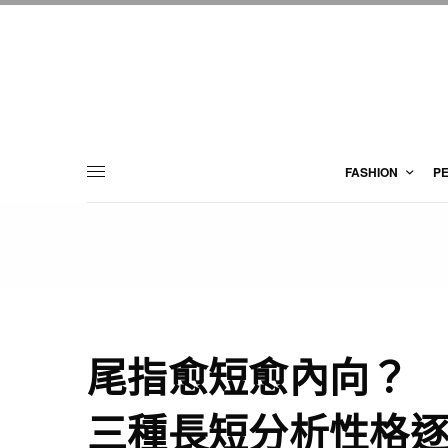
FASHION
P
尾指愈短愈內向？
三種長短分析性格