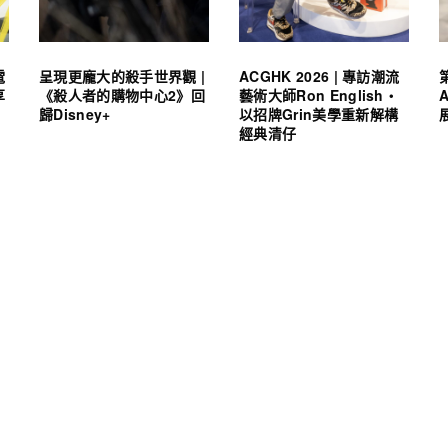
電
呈現更龐大的殺手世界觀 |
ACGHK 2026 | 專訪潮流
享
《殺人者的購物中心2》回
藝術大師Ron English・
歸Disney+
以招牌Grin美學重新解構
經典清仔
」