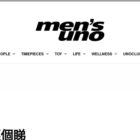
EOPLE
TIMEPIECES
TOY
LIFE
WELLNESS
UNOCLU
逐個睇