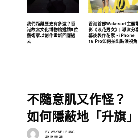
我們距離歷史有多遠？香
香港首部Wakesurf主題
港故宮文化博物館邀請9位
影《浪花男女》| 導演分
藝術家以創作重新回應過
幕後製作花絮・iPhone
去
16 Pro如何拍出貼浪視角
不隨意肌又作怪？
如何隱蔽地「升旗
BY
WAYNE LEUNG
2019-06-28