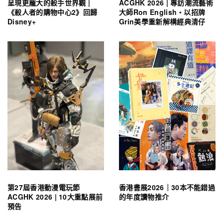
呈現更龐大的殺手世界觀 |
ACGHK 2026 | 專訪潮流藝術
《殺人者的購物中心2》回歸
大師Ron English・以招牌
Disney+
Grin美學重新解構經典清仔
第27屆香港動漫電玩節
香港書展2026｜30本不能錯過
ACGHK 2026 | 10大重點展前
的年度讀物推介
預告