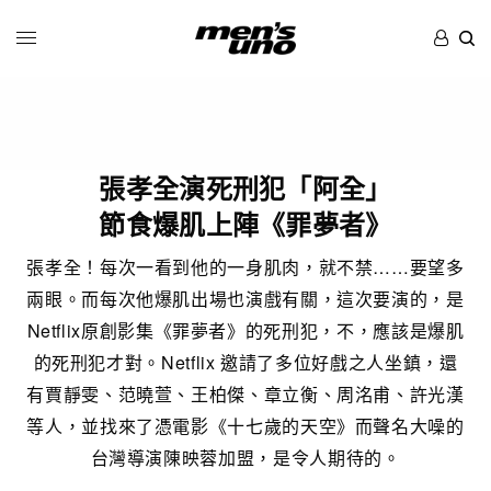
張孝全演死刑犯「阿全」
節食爆肌上陣《罪夢者》
張孝全！每次一看到他的一身肌肉，就不禁……要望多
兩眼。而每次他爆肌出場也演戲有關，這次要演的，是
Netflix原創影集《罪夢者》的死刑犯，不，應該是爆肌
的死刑犯才對。Netflix 邀請了多位好戲之人坐鎮，還
有賈靜雯、范曉萱、王柏傑、章立衡、周洺甫、許光漢
等人，並找來了憑電影《十七歲的天空》而聲名大噪的
台灣導演陳映蓉加盟，是令人期待的。