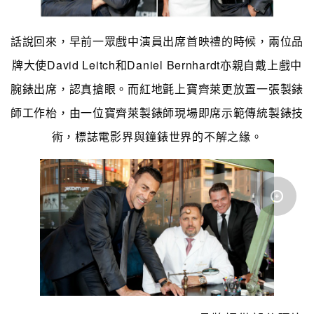
話說回來，早前一眾戲中演員出席首映禮的時候，兩位品
牌大使David Leitch和Daniel Bernhardt亦親自戴上戲中
腕錶出席，認真搶眼。而紅地氈上寶齊萊更放置一張製錶
師工作枱，由一位寶齊萊製錶師現場即席示範傳統製錶技
術，標誌電影界與鐘錶世界的不解之緣。