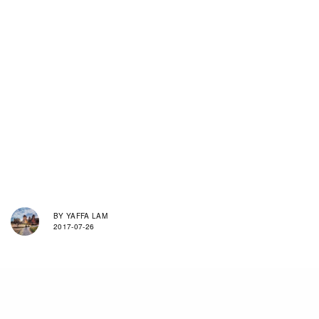
BY
YAFFA LAM
2017-07-26
這運動會不會太有趣了？為何我現在才留意到！不知香港
會否也有舉辦的此等球賽。好吧我先冷靜一點，這次令我