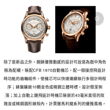
除了是新品之外，腕錶優雅動感的設計可說是為戲中角色
極為配襯，裝配CFB 1970自動機芯，配一個操控飛返計
時功能的齒輪組件，使機芯可以快速連續執行多個計時程
序；錶盤鑲嵌10顆金色或精鋼立體時標，設計簡潔俐
落；加上自動上鏈飛返計時機芯裝嵌於43毫米直徑的玫
瑰金或精鋼圓形錶殼內，計貫徹馬利龍系列的優雅風格，