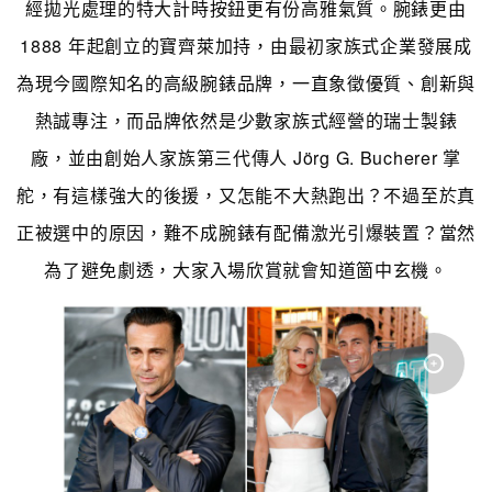
經拋光處理的特大計時按鈕更有份高雅氣質。
腕錶更由
1888 年起創立的寶齊萊加持，
由最初家族式企業發展成
為現今國際知名的高級腕錶品牌，一直
象徵優質、創新與
熱誠專注，
而
品牌
依然是少數家族式經營的瑞士製錶
廠，並由創始人家族第三代傳人 Jörg G. Bucherer 掌
舵，有這樣強大的後援，又怎能不大熱跑出？不過
至於真
正被選中的原因，難不成腕錶有配備激光引爆裝置？當然
為了避免劇透，大家入場欣賞就會知道箇中玄機。