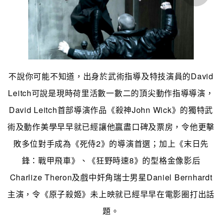
不說你可能不知道，出身於武術指導及特技演員的David
Leitch可說是現時荷里活數一數二的頂尖動作指導導演，
David Leitch首部導演作品《殺神John Wick》的獨特武
術及動作美學早早就已經讓他贏盡口碑及票房，令他更擊
敗多位對手成為《死侍2》的導演首選；加上《末日先
鋒：戰甲飛車》、《狂野時速8》的型格金像影后
Charlize Theron及戲中奸角瑞士男星Daniel Bernhardt
主演，令《原子殺姬》未上映就已經早早在電影圈打出話
題。