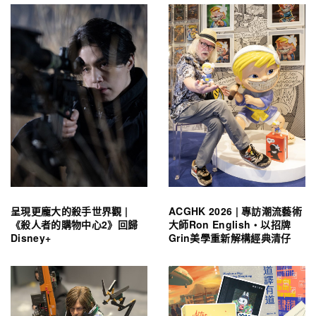
呈現更龐大的殺手世界觀 |
ACGHK 2026 | 專訪潮流藝術
《殺人者的購物中心2》回歸
大師Ron English・以招牌
Disney+
Grin美學重新解構經典清仔