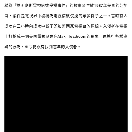
稱為「雙面麥斯電視信號侵擾事件」的故事發生於1987年美國的芝加
哥，案件是電視界中被稱為電視信號侵擾的眾多例子之一。當時有人
成功在三小時內成功中斷了芝加哥兩家電視台的連線。入侵者在電視
上打扮成一個美國電視劇角色Max Headroom的形象，再進行各樣詭
異的行為，至今仍沒有找到當年的入侵者。