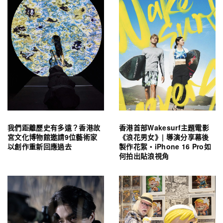
我們距離歷史有多遠？香港故
香港首部Wakesurf主題電影
宮文化博物館邀請9位藝術家
《浪花男女》| 導演分享幕後
以創作重新回應過去
製作花絮・iPhone 16 Pro如
何拍出貼浪視角