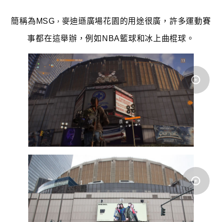
，
簡稱為MSG
麥迪遜廣場花園的用途很廣，許多運動賽
事都在這舉辦，例如
NBA
籃球和冰上曲棍球
。