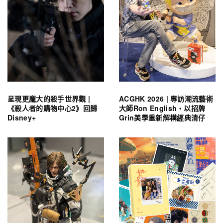
呈現更龐大的殺手世界觀 |
ACGHK 2026 | 專訪潮流藝術
《殺人者的購物中心2》回歸
大師Ron English・以招牌
Disney+
Grin美學重新解構經典清仔