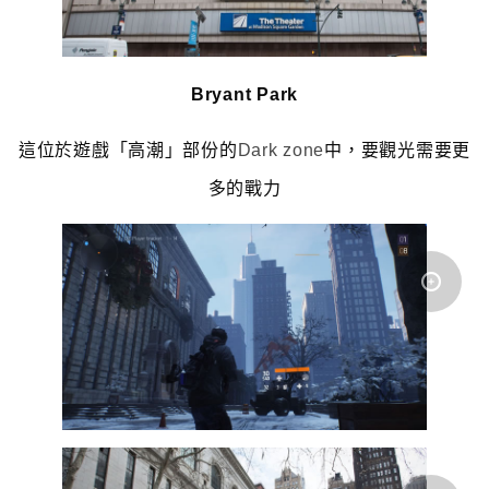
Bryant Park
這位於遊戲「高潮」部份的
Dark zone
中
，
要
觀
光
需
要
更
多
的
戰
力