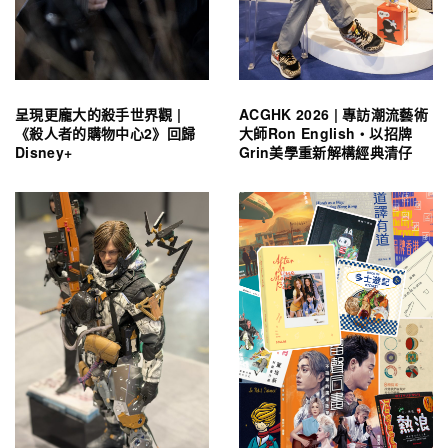
呈現更龐大的殺手世界觀 |
ACGHK 2026 | 專訪潮流藝術
《殺人者的購物中心2》回歸
大師Ron English・以招牌
Disney+
Grin美學重新解構經典清仔