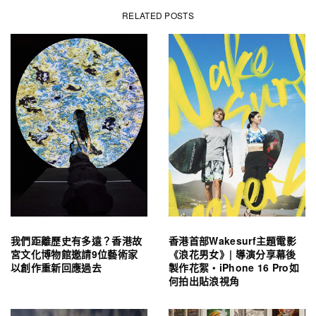
RELATED POSTS
我們距離歷史有多遠？香港故
香港首部Wakesurf主題電影
宮文化博物館邀請9位藝術家
《浪花男女》| 導演分享幕後
以創作重新回應過去
製作花絮・iPhone 16 Pro如
何拍出貼浪視角