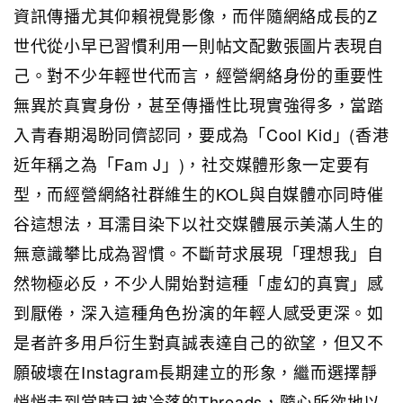
資訊傳播尤其仰賴視覺影像，而伴隨網絡成長的Z
世代從小早已習慣利用一則帖文配數張圖片表現自
己。對不少年輕世代而言，經營網絡身份的重要性
無異於真實身份，甚至傳播性比現實強得多，當踏
入青春期渴盼同儕認同，要成為「Cool Kid」(香港
近年稱之為「Fam J」)，社交媒體形象一定要有
型，而經營網絡社群維生的KOL與自媒體亦同時催
谷這想法，耳濡目染下以社交媒體展示美滿人生的
無意識攀比成為習慣。不斷苛求展現「理想我」自
然物極必反，不少人開始對這種「虛幻的真實」感
到厭倦，深入這種角色扮演的年輕人感受更深。如
是者許多用戶衍生對真誠表達自己的欲望，但又不
願破壞在Instagram長期建立的形象，繼而選擇靜
悄悄走到當時已被冷落的Threads，隨心所欲地以