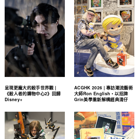
呈現更龐大的殺手世界觀 |
ACGHK 2026 | 專訪潮流藝術
《殺人者的購物中心2》回歸
大師Ron English・以招牌
Disney+
Grin美學重新解構經典清仔