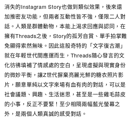
消失的Instagram Story也做到類似效果，後來還
加推密友功能，但兩者互動性皆不強，僅限二人對
話。人類是群體動物，本能上渴求回應與認同，在
擁有Threads之後，Story的孤芳自賞、單手拍掌難
免顯得索然無味。因此這股奇特的「文字復古潮」
就在年輕世代間應運而生，Threads隨心發言的文
化彷彿填補了情感處的空白，呈現虛擬與現實身份
的微妙平衡，讓Z世代摒棄亮麗光鮮的糖衣照片影
片，願意單純以文字來場有血有肉的對話，可以是
社會議題、興趣、生活迷思，甚至是一些雞毛蒜皮
的小事，反正不要緊！至少相隔兩幅藍光螢幕之
外，是兩個人類真誠的感受對話。