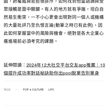
園，對權威與官腔很排斥，如何找到恰當語調與受
眾接觸是箇中關鍵。有人的地方就有爭端，坦白自
然易生衝突，一不小心更會出現對同一個人或機構
的大量批評乃至仇恨言論(動筆之時已有此例)，因
此如何掌握當中的風險與機會，絕對是各大企業心
癢進場前必須考究的課題。
延伸閱讀：
2024年12大社交平台交友app推薦｜10
個提升成功率對話秘訣助你出pool脫單告別單身
TAGS
POP & CULTURE
LIFE