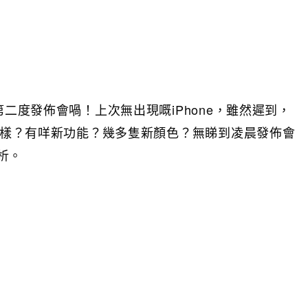
第二度發佈會喎！上次無出現嘅iPhone，雖然遲到，
是咩樣？有咩新功能？幾多隻新顏色？無睇到凌晨發佈會
析。