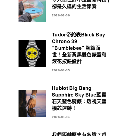
卻是久違的生活節奏
2026-08-06
Tudor帝舵表Black Bay
Chrono 39
“Bumblebee” 腕錶面
世！全新黃黑雙色錶盤和
滾花按鈕設計
2026-08-05
Hublot Big Bang
Sapphire Sky Blue藍寶
石天藍色腕錶：透視天藍
機芯運轉！
2026-08-04
我們距離歷史有多遠？香