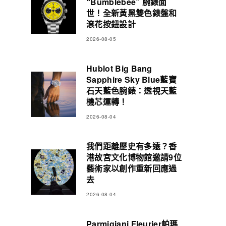
“Bumblebee” 腕錶面
世！全新黃黑雙色錶盤和
滾花按鈕設計
2026-08-05
Hublot Big Bang
Sapphire Sky Blue藍寶
石天藍色腕錶：透視天藍
機芯運轉！
2026-08-04
我們距離歷史有多遠？香
港故宮文化博物館邀請9位
藝術家以創作重新回應過
去
2026-08-04
Parmigiani Fleurier帕瑪