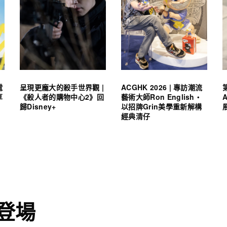
電
呈現更龐大的殺手世界觀 |
ACGHK 2026 | 專訪潮流
享
《殺人者的購物中心2》回
藝術大師Ron English・
歸Disney+
以招牌Grin美學重新解構
經典清仔
新登場