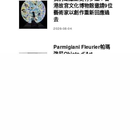
港故宮文化博物館邀請9位
藝術家以創作重新回應過
去
2026-08-04
Parmigiani Fleurier帕瑪
強尼Objets d’Art
Carillon Tourbillon三問
報時陀飛輪腕錶 彰顯精湛
製錶造詣
2026-08-03