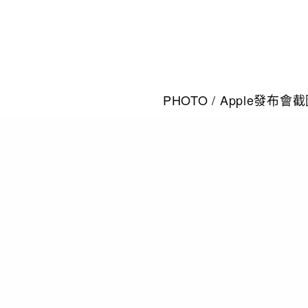
PHOTO / Apple發布會
iPhone 12 及 ‌iPhone 12
Max 螢幕大小也有所不同，
說，4款中最小螢幕的iPhon
能手機；6.1 吋iPhone 
6.7 吋 iPhone 12 Pr
示器。