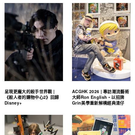
呈現更龐大的殺手世界觀 |
ACGHK 2026 | 專訪潮流藝術
《殺人者的購物中心2》回歸
大師Ron English・以招牌
Disney+
Grin美學重新解構經典清仔