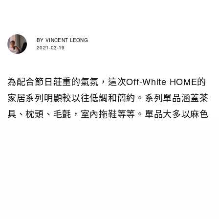
BY
VINCENT LEONG
2021-03-19
為配合節日莊重的氣氛，這次Off-White HOME的
家居系列明顯較以往低調和簡約。系列單品涵蓋茶
具、枕頭、毛氈，室內拖鞋等等。單品大多以麻色
為主，並以典雅的金色作點綴，品牌常見的鮮明商
標，例如四方箭嘴則低調地融入單品設計中。以往
Off-White或Off-White HOME的單品設計都較破
格，設計較強烈，但這次品牌明顯地配合了節日的
氣氛和傳統，特意去除了品牌以往的設計風格，反
而令品牌多了一份手工製的感覺。