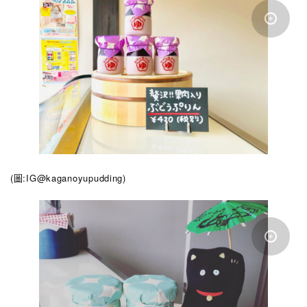
(圖:IG@kaganoyupudding
)