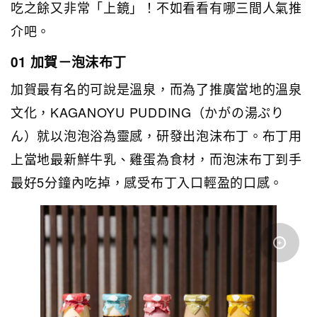
吃之餘又非常「上鏡」！不如看看有哪三間人氣推
介吧。
01 加賀－泡沫布丁
加賀最有名的可說是溫泉，而為了推廣當地的溫泉
文化，KAGANOYU PUDDING（かがの湯ぷり
ん）就以泡泡浴為靈感，研發出泡沫布丁。布丁用
上當地最新鮮牛乳、雞蛋為食材，而泡沫布丁到手
最好5分鐘內吃掉，感受布丁入口輕盈的口感。