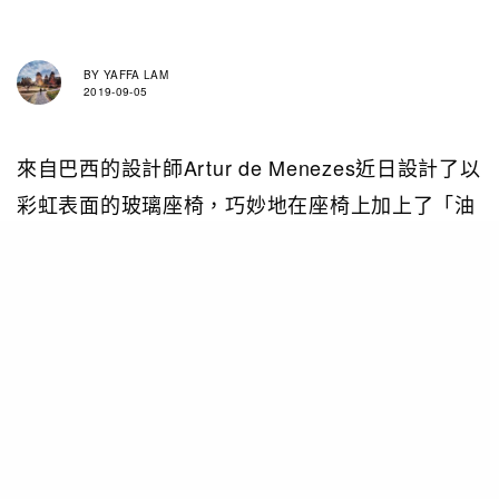
BY
YAFFA LAM
2019-09-05
來自巴西的設計師Artur de Menezes近日設計了以
彩虹表面的玻璃座椅，巧妙地在座椅上加上了「油
膜」，他稱其為「Oil Slick Effect」，這個視覺效
果，讓玻璃表面塗層能根據觀察角度反射出不同色
彩。玻璃板的特殊固定方式使其輪廓和組合從不同
視角產生截然不同的效果。Artur de Menezes認這
是Modernist Movement的表現，是清醒的心境、
簡約的形態。
想像一下，放這彩虹玻璃椅在家，除了夠格調外，