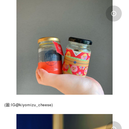
(圖:IG@kiyomizu_cheese
)