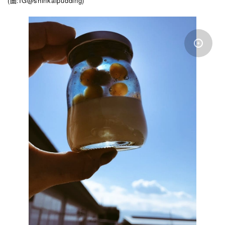
(圖:IG@shinkaipudding
)