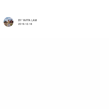
BY
YAFFA LAM
2019-12-18
先不論新垣結衣的美貌，日本廣告也真有值得欣賞
的地方，一間GMOクリック証券，選擇以女星講
述心路歷程的紀錄形式拍攝出如微電影般的畫面，
比起直入式廣告更能令觀眾產生好感。而主角找來
了新垣結衣，當然絕對是明智的決定。在大自然戶
外露營體驗中出現脫俗的臉孔，配上《Life is
Friendship.》的主題拍攝，說出自己長年擔任人氣
女演員的心聲，喜愛她的實在會再一次心動。