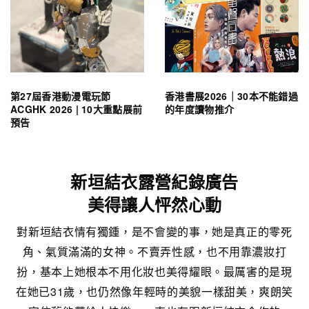
第27屆香港動漫電玩節
香港書展2026｜30本不能錯過
ACGHK 2026 | 10大重點展前
的年度讀物推介
預告
新垣結衣露營紀錄廣告
美得讓人怦然心動
對新垣結衣情有獨鍾，是不會變的事，她是真正的零死
角、氣質滿滿的女神。不賣弄性感，也不用靠濃妝打
扮，基本上她根本不用化妝也美得耀眼。最厲害的是現
在她已31歲，也仍然像年輕時的美貌一樣甜美，爽朗笑