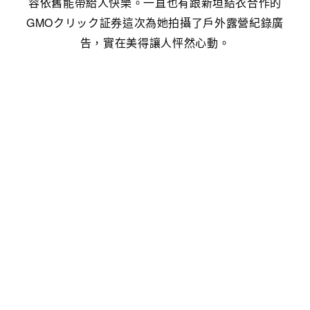
容依舊能帶給人快樂。一直也有跟新垣結衣合作的
GMOクリック証券這次為她拍攝了戶外露營紀錄廣
告，實在美得讓人怦然心動。