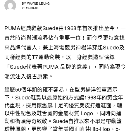
BY
WAYNE LEUNG
2019-08-08
PUMA經典鞋款Suede由1968年首次推出至今，一
直於時尚與潮流界佔有重要一位！而今季更特意找
來品牌代言人，兼上海電競男神楊洋穿起Suede及
同樣經典的T7運動套裝，以一身經典造型演繹
「Suede代表著PUMA 品牌的意義」，同時為現今
潮流注入復古原素。
經歷50個年頭的確不容易，在型男楊洋領軍演示
下，Suede鞋
款以最原始的方式讓1968年的黃金年
代重現，
採用懷舊感十足的優質麂皮打造鞋面，
輔
以中性配色及鞋舌處的金屬材質 Logo ，同時向運
動和街頭傳奇致敬。Suede自推以來不單是帶動籃
球
鞋風潮，更影響了當年美國正萌芽Hip-Hop、b-