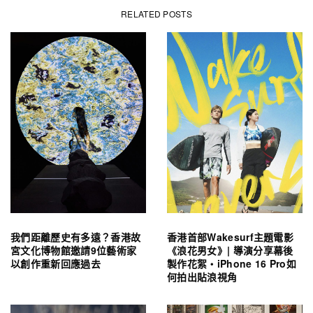
RELATED POSTS
我們距離歷史有多遠？香港故
香港首部Wakesurf主題電影
宮文化博物館邀請9位藝術家
《浪花男女》| 導演分享幕後
以創作重新回應過去
製作花絮・iPhone 16 Pro如
何拍出貼浪視角