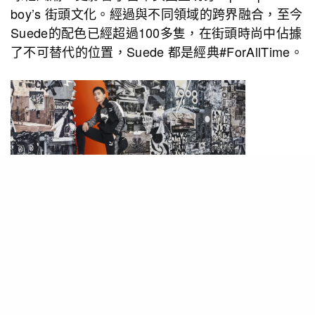
boy’s 街頭文化。經過與不同領域的跨界融合，至今
Suede的配色已經
超過100多隻，在街頭時尚中佔據
了不可替代的位置，Suede 都是經典#ForAllTime。
▲今次品牌找來品牌代言人楊洋為此系列進行拍
攝。
作為現正熱播的電競電視劇《全職高手》主
角，
令楊洋獲得上海電競男神的稱號，外表陽光好
動的他，
與品牌形象不謀而合，而今次拍攝亦以令