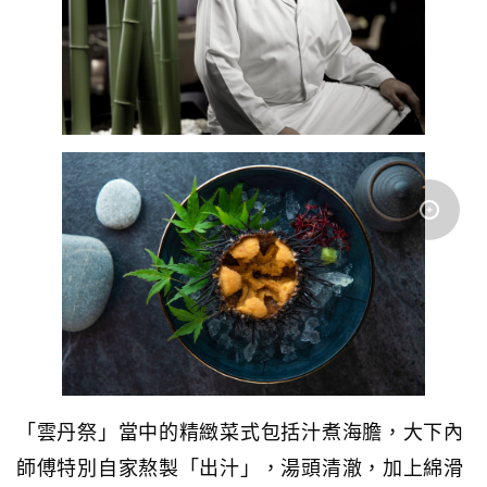
「雲丹祭」當中的精緻菜式包括汁煮海膽，大下內
師傅特別自家熬製「出汁」，湯頭清澈，加上綿滑