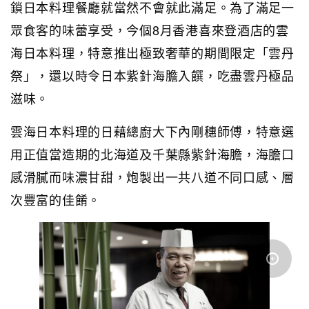
鎖日本料理餐廳就當然不會就此滿足。為了滿足一
眾食客的味蕾享受，今個8月香港喜來登酒店的雲
海日本料理，特意推出極致奢華的期間限定「雲丹
祭」，還以時令日本紫針海膽入饌，吃盡雲丹極品
滋味。
雲海日本料理的日藉總廚大下內剛穗師傅，特意選
用正值當造期的北海道及千葉縣紫針海膽，海膽口
感滑膩而味濃甘甜，炮製出一共八道不同口感、層
次豐富的佳餚。