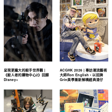
呈現更龐大的殺手世界觀 |
ACGHK 2026 | 專訪潮流藝術
《殺人者的購物中心2》回歸
大師Ron English・以招牌
Disney+
Grin美學重新解構經典清仔