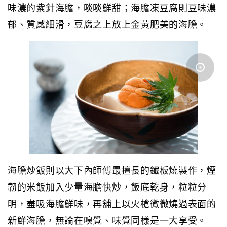
味濃的紫針海膽，啖啖鮮甜；海膽凍豆腐則豆味濃
郁、質感細滑，豆腐之上放上金黃肥美的海膽。
海膽炒飯則以大下內師傅最擅長的鐵板燒製作，煙
韌的米飯加入少量海膽快炒，飯底乾身，粒粒分
明，盡吸海膽鮮味，再舖上以火槍微微燒過表面的
新鮮海膽，無論在嗅覺、味覺同樣是一大享受。