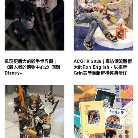
呈現更龐大的殺手世界觀 |
ACGHK 2026 | 專訪潮流藝術
《殺人者的購物中心2》回歸
大師Ron English・以招牌
Disney+
Grin美學重新解構經典清仔