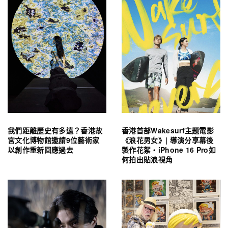
我們距離歷史有多遠？香港故
香港首部Wakesurf主題電影
宮文化博物館邀請9位藝術家
《浪花男女》| 導演分享幕後
以創作重新回應過去
製作花絮・iPhone 16 Pro如
何拍出貼浪視角