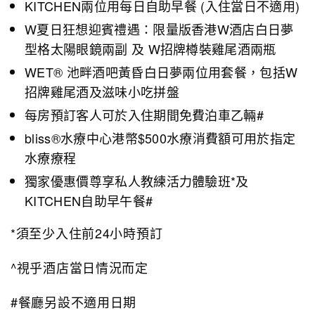
KITCHEN兩位用每日自助早餐 (入住當日不適用)
W夏日狂想迎賓禮遇：限量版香港W酒店白日夢
型格太陽眼鏡兩副 及 W招牌樽裝雞尾酒兩瓶
WET® 池畔酒吧黃昏白日夢兩位用套餐，包括W
招牌雞尾酒及滋味小吃拼盤
每房預訂客人可於入住期間免費泊車乙輛#
bliss®水療中心港幣$500水療消費額可用於指定
水療療程
獨家優惠價尊享私人教練活力體驗班*及
KITCHEN自助早午餐#
*須至少入住前24小時預訂
^視乎酒店當日情況而定
#餐廳另設不適用日期