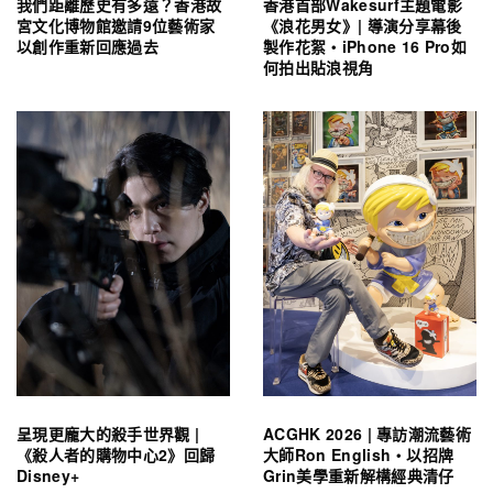
我們距離歷史有多遠？香港故
香港首部Wakesurf主題電影
宮文化博物館邀請9位藝術家
《浪花男女》| 導演分享幕後
以創作重新回應過去
製作花絮・iPhone 16 Pro如
何拍出貼浪視角
呈現更龐大的殺手世界觀 |
ACGHK 2026 | 專訪潮流藝術
《殺人者的購物中心2》回歸
大師Ron English・以招牌
Disney+
Grin美學重新解構經典清仔