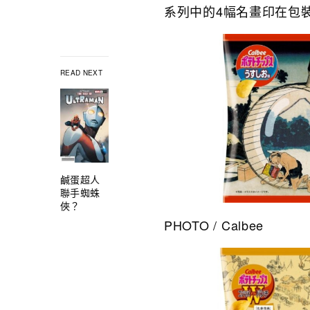
系列中的4幅名畫印在包
READ NEXT
鹹蛋超人
聯手蜘蛛
俠？
PHOTO / Calbee