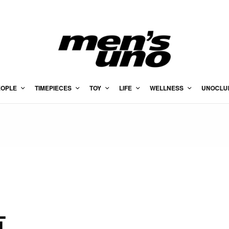
EOPLE
TIMEPIECES
TOY
LIFE
WELLNESS
UNOCLU
名
片