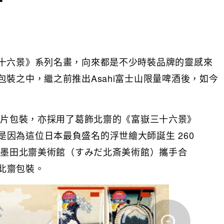
十六景》系列名畫，向來都是不少時裝品牌的靈感來
裝之中，繼之前推出Asahi富士山限量啤酒後，如今
e薯片包裝，亦採用了葛飾北齋的《富嶽三十六景》
是因為這位日本最負盛名的浮世繪大師誕生 260
東京墨田北齋美術館（すみだ北斎美術館）攜手合
北齋包裝。