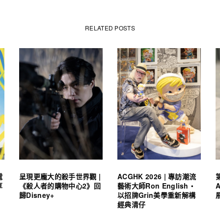
RELATED POSTS
電
呈現更龐大的殺手世界觀 |
ACGHK 2026 | 專訪潮流
享
《殺人者的購物中心2》回
藝術大師Ron English・
歸Disney+
以招牌Grin美學重新解構
經典清仔