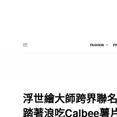
FASHION
P
浮世繪大師跨界聯
踏著浪吃Calbee薯