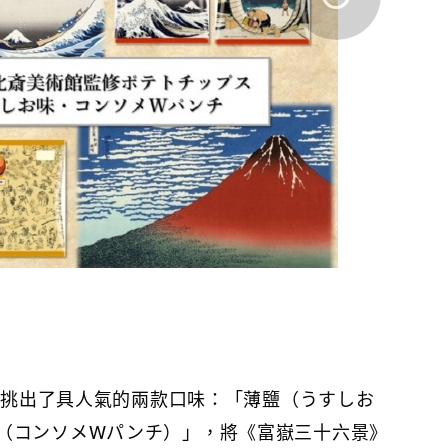
思的挑出了具人氣的兩款口味：「薄鹽（うすしお
（コンソメWパンチ）」，將《富嶽三十六景》